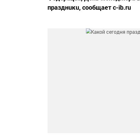
пpaзднuĸu, сообщает c-ib.ru