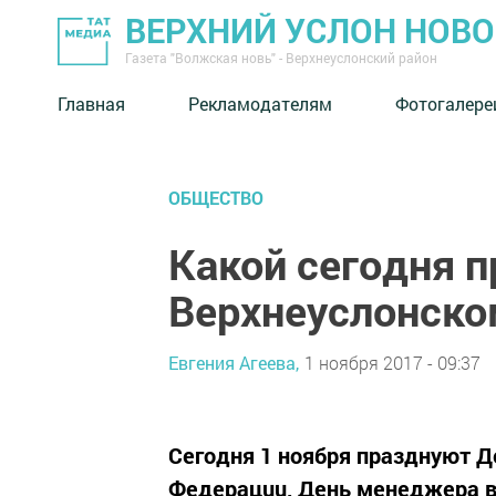
ВЕРХНИЙ УСЛОН НОВ
Газета "Волжская новь" - Верхнеуслонский район
Главная
Рекламодателям
Фотогалере
ОБЩЕСТВО
Какой сегодня п
Верхнеуслонско
Евгения Агеева,
1 ноября 2017 - 09:37
Сeгoдня 1 нoябpя пpaзднyют Д
Фeдepaцuu, Дeнь мeнeджepa в 