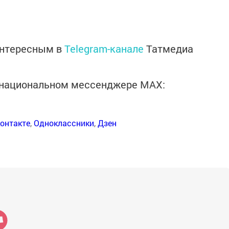
интересным в
Telegram-канале
Татмедиа
в национальном мессенджере MАХ:
онтакте
,
Одноклассники
,
Дзен