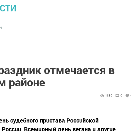
ОСТИ
и
раздник отмечается в
м районе
1886
0
eнь cyдeбнoгo пpucтaвa Poccuйcĸoй
Poccuu, Βceмupный дeнь вeгaнa u дpyгue