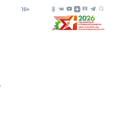
16+
0