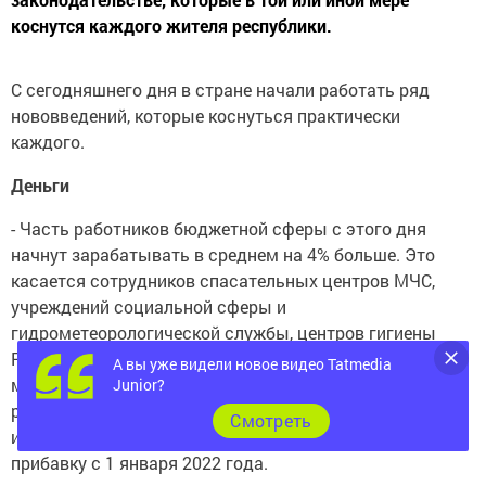
коснутся каждого жителя республики.
С сегодняшнего дня в стране начали работать ряд
нововведений, которые коснуться практически
каждого.
Деньги
- Часть работников бюджетной сферы с этого дня
начнут зарабатывать в среднем на 4% больше. Это
касается сотрудников спасательных центров МЧС,
учреждений социальной сферы и
гидрометеорологической службы, центров гигиены
Роспотребнадзора, центров стандартизации,
А вы уже видели новое видео Tatmedia
метрологии и испытаний Росстандарта, а также
Junior?
реабилитационных центров для инвалидов. Самые
Cмотреть
известные бюджетники - врачи и учителя - получат
прибавку с 1 января 2022 года.