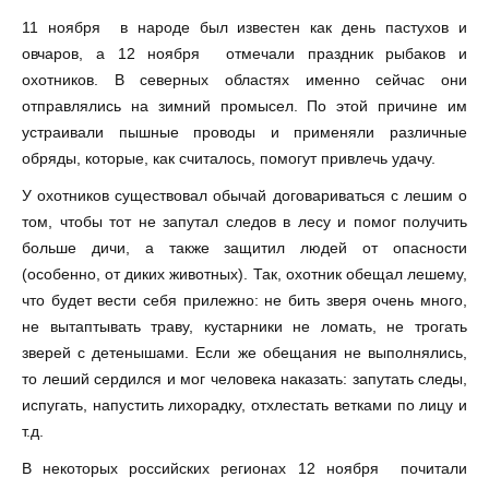
11 ноября в народе был известен как день пастухов и
овчаров, а 12 ноября отмечали праздник рыбаков и
охотников. В северных областях именно сейчас они
отправлялись на зимний промысел. По этой причине им
устраивали пышные проводы и применяли различные
обряды, которые, как считалось, помогут привлечь удачу.
У охотников существовал обычай договариваться с лешим о
том, чтобы тот не запутал следов в лесу и помог получить
больше дичи, а также защитил людей от опасности
(особенно, от диких животных). Так, охотник обещал лешему,
что будет вести себя прилежно: не бить зверя очень много,
не вытаптывать траву, кустарники не ломать, не трогать
зверей с детенышами. Если же обещания не выполнялись,
то леший сердился и мог человека наказать: запутать следы,
испугать, напустить лихорадку, отхлестать ветками по лицу и
т.д.
В некоторых российских регионах 12 ноября почитали