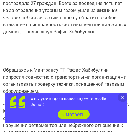
пострадало 27 граждан. Всего за последние пять лет
из-за отравления угарным газом ушли из жизни 59
человек. «В связи с этим я прошу обратить особое
внимание на исправность системы вентиляции жилых
домов», – подчеркнул Рафис Хабибуллин.
Обращаясь к Минтрансу РТ, Рафис Хабибуллин
попросил совместно с транспортными организациями
организовать проверку техники, оснащенной газовым
оборудованием.
А вы уже видели новое видео Tatmedia
«Мы, к сожалению, также имеем такой печальный опыт.
Junior?
Каждый год после перехода на отопительный сезон
Cмотреть
случаются те или иные события. Это происходит из-за
нарушения регламентов или небрежного отношения к