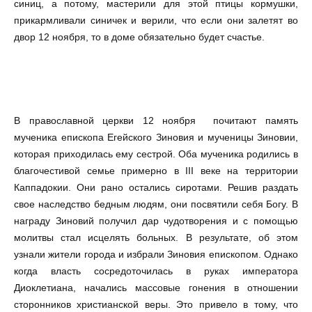
синиц, а потому, мастерили для этой птицы кормушки,
прикармливали синичек и верили, что если они залетят во
двор 12 ноября, то в доме обязательно будет счастье.
В православной церкви 12 ноября почитают память
мученика епископа Егейского Зиновия и мученицы Зиновии,
которая приходилась ему сестрой. Оба мученика родились в
благочестивой семье примерно в III веке на территории
Каппадокии. Они рано остались сиротами. Решив раздать
свое наследство бедным людям, они посвятили себя Богу. В
награду Зиновий получил дар чудотворения и с помощью
молитвы стал исцелять больных. В результате, об этом
узнали жители города и избрали Зиновия епископом. Однако
когда власть сосредоточилась в руках императора
Диоклетиана, начались массовые гонения в отношении
сторонников христианской веры. Это привело в тому, что