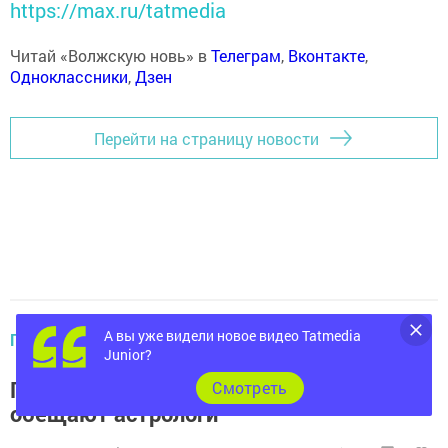
https://max.ru/tatmedia
Читай «Волжскую новь» в
Телеграм
,
Вконтакте
,
Одноклассники
,
Дзен
Перейти на страницу новости
А вы уже видели новое видео Tatmedia
ГОРОСКОП НА КАЖДЫЙ ДЕНЬ
Junior?
Гороскоп на 24 ноября 2024 года: что
Cмотреть
обещают астрологи