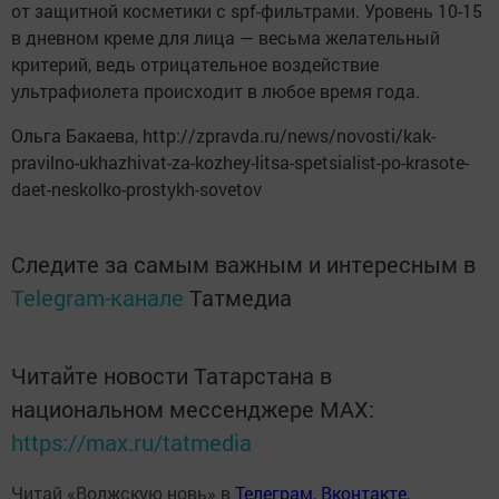
от защитной косметики с spf-фильтрами. Уровень 10-15
в дневном креме для лица — весьма желательный
критерий, ведь отрицательное воздействие
ультрафиолета происходит в любое время года.
Ольга Бакаева, http://zpravda.ru/news/novosti/kak-
pravilno-ukhazhivat-za-kozhey-litsa-spetsialist-po-krasote-
daet-neskolko-prostykh-sovetov
Следите за самым важным и интересным в
Telegram-канале
Татмедиа
Читайте новости Татарстана в
национальном мессенджере MАХ:
https://max.ru/tatmedia
Читай «Волжскую новь» в
Телеграм
,
Вконтакте
,