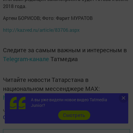
2018 года.
Артем БОРИСОВ; Фото: Фарит МУРАТОВ
http://kazved.ru/article/83706.aspx
Следите за самым важным и интересным в
Telegram-канале
Татмедиа
Читайте новости Татарстана в
национальном мессенджере MАХ:
https://max.ru/tatmedia
А вы уже видели новое видео Tatmedia
Junior?
Читай «Волжскую новь» в
Телеграм
,
Вконтакте
,
Cмотреть
Одноклассники
,
Дзен