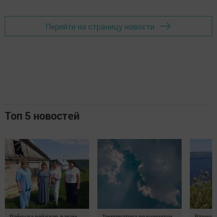
Перейти на страницу новости
Топ 5 новостей
Районда рейдлар дәвам
Температура поднимется
Вторник