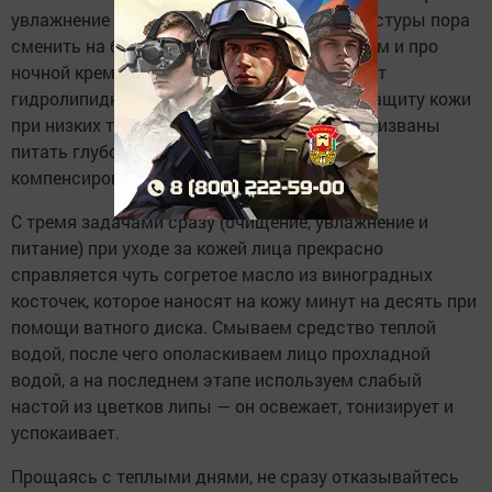
увлажнение и регенерация. Крем легкой текстуры пора
сменить на более питательный. Не забываем и про
ночной крем. Он прекрасно восстанавливает
гидролипидную пленку, ответственную за защиту кожи
при низких температурах. Ночные кремы призваны
питать глубокие слои эпидермиса, чтобы
компенсировать потерю влаги.
С тремя задачами сразу (очищение, увлажнение и
питание) при уходе за кожей лица прекрасно
справляется чуть согретое масло из виноградных
косточек, которое наносят на кожу минут на десять при
помощи ватного диска. Смываем средство теплой
водой, после чего ополаскиваем лицо прохладной
водой, а на последнем этапе используем слабый
настой из цветков липы — он освежает, тонизирует и
успокаивает.
Прощаясь с теплыми днями, не сразу отказывайтесь