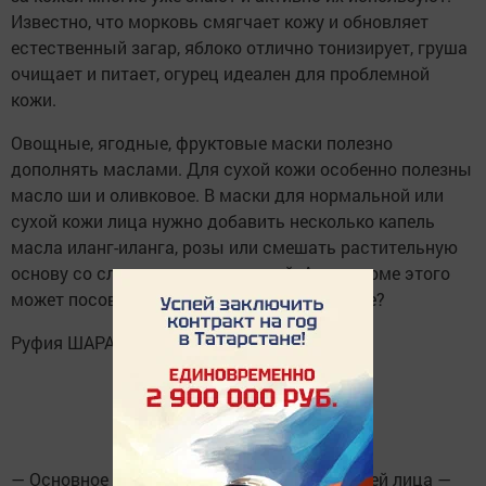
Известно, что морковь смягчает кожу и обновляет
естественный загар, яблоко отлично тонизирует, груша
очищает и питает, огурец идеален для проблемной
кожи.
Овощные, ягодные, фруктовые маски полезно
дополнять маслами. Для сухой кожи особенно полезны
масло ши и оливковое. В маски для нормальной или
сухой кожи лица нужно добавить несколько капель
масла иланг-иланга, розы или смешать растительную
основу со сливками или сметаной. А что кроме этого
может посоветовать специалист по красоте?
Руфия ШАРАПОВА, косметолог:
— Основное правило осеннего ухода за кожей лица —