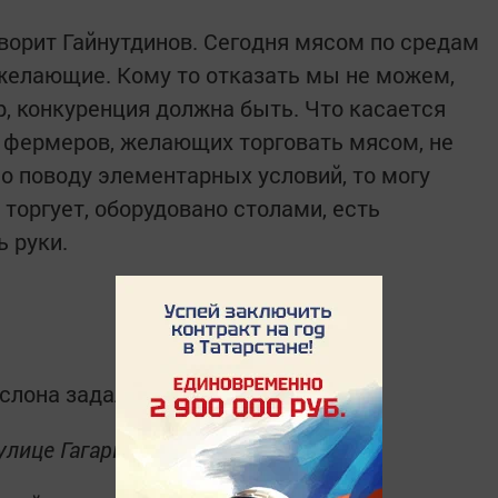
говорит Гайнутдинов. Сегодня мясом по средам
 желающие. Кому то отказать мы не можем,
р, конкуренция должна быть. Что касается
х фермеров, желающих торговать мясом, не
По поводу элементарных условий, то могу
 торгует, оборудовано столами, есть
 руки.
Услона задала
Валентина Козырева.
 улице Гагарина. Сколько еще ждать?