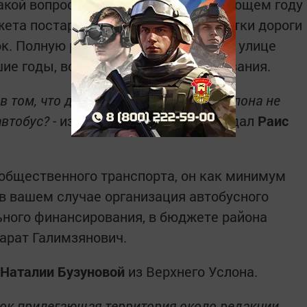
такой вопрос уже задавался. В следующем году
жета постараемся проблемные участки дороги
ок. Полную реконструкцию дороги по улице
ие годы, все зависит от финансирования.
в том, что добираться до Верхнего Услона не
автобус?
- из пос. Нариман вопрос задал
Раис
общественного транспорта, он как минимум
в вашем случае организация автобусного
ного финансирования, в бюджете района
Марат Галимзянович.
Наталии Бузуновой
из Верхнего Услона.
док прилегающая территория около редакции.