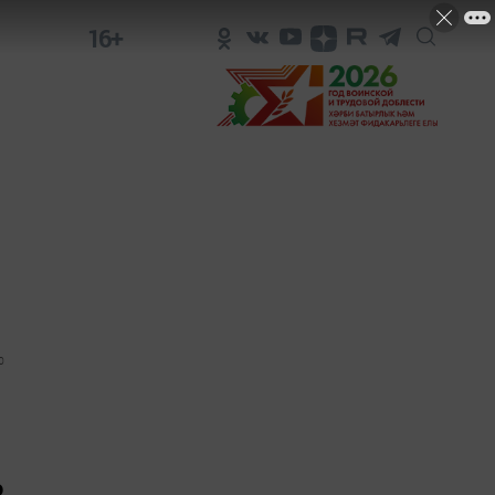
16+
0
о