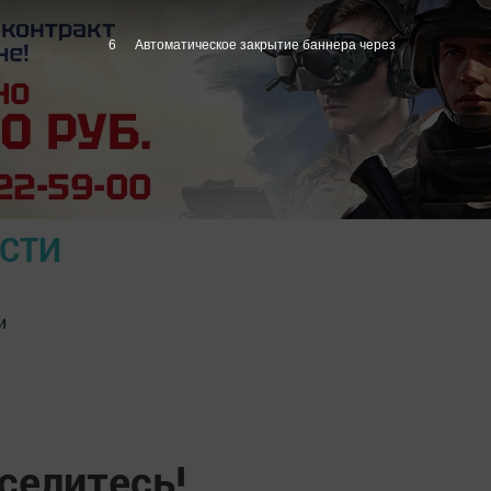
5
Автоматическое закрытие баннера через
ОСТИ
и
еселитесь!