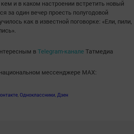
с кем и в каком настроении встретить новый
ься за один вечер проесть полугодовой
чилось как в известной поговорке: «Ели, пили,
лись».
интересным в
Telegram-канале
Татмедиа
в национальном мессенджере MАХ:
онтакте
,
Одноклассники
,
Дзен