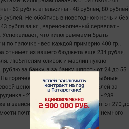
ы - 62 рубля, апельсины - 48 рублей, 80 рублей
76 рублей. Не обойтись в новогоднюю ночь и без
243 рубля за кг., варено-копченый сервелат -
й. Успокаивает, что килограммами брать
 и по палочке - вес каждой примерно 400 гр..
а отнимет из вашего бюджета еще 234 рубля,
бля. Любителям оливок и маслин нужно
рублю за банку, а за банку шпрот - от 24 до 55
а. На горячее понадобятся мясные и рыбные
воей ценой курица - от 84 до 104 рублей за
удинка - 271 рубль, шея с косточкой - 238,
 же в зависимости от части туши стоит от 270 д
оимости почти сравнялась с мясом, но немного
.