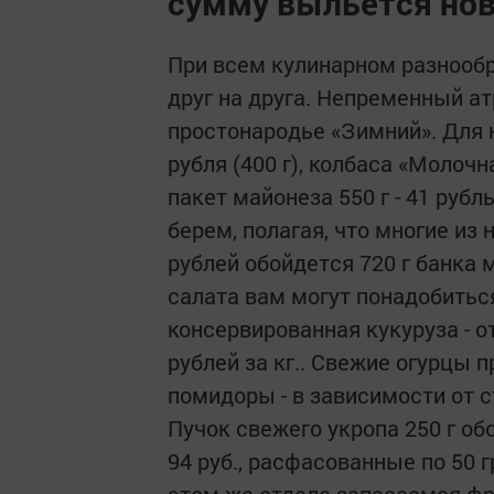
сумму выльется нов
При всем кулинарном разнообр
друг на друга. Непременный ат
простонародье «Зимний». Для н
рубля (400 г), колбаса «Молочна
пакет майонеза 550 г - 41 рубл
берем, полагая, что многие из
рублей обойдется 720 г банка 
салата вам могут понадобиться 
консервированная кукуруза - от
рублей за кг.. Свежие огурцы п
помидоры - в зависимости от с
Пучок свежего укропа 250 г обо
94 руб., расфасованные по 50 г
этом же отделе запасаемся фр