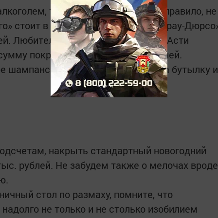
лкоголем, то без шампанского, как правило, не
о» стоит в пределах 113 рублей, «Абрау-Дюрсо
блей. Любителям фруктовой шипучки «Асти
мму покрупнее - от 522 до 742 рублей.
 шампанское» от 35 до 80 рублей за бутылку и
подсчетам, накрыть стандартный новогодний
ыс. рублей. Не забудем также о мелочах вроде
ю.
ичный стол по размаху, помните, что
надолго не только и не столько изобилием