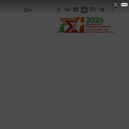
16+
0