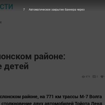
ОСТИ
6
Автоматическое закрытие баннера через
и
лонском районе:
е детей
876
0
еуслонском районе, на 771 км трассы М-7 Волга
 столкновение двух автомобилей Тойота Ленд