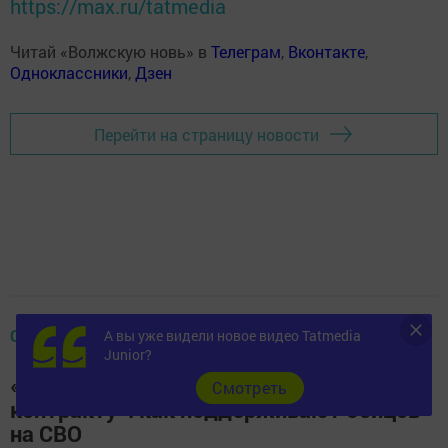
https://max.ru/tatmedia
Читай «Волжскую новь» в
Телеграм
,
Вконтакте
,
Одноклассники
,
Дзен
Перейти на страницу новости
ОБЩЕСТВО
А вы уже видели новое видео Tatmedia
Junior?
«Под мобилизацию не попал, пошел по
Cмотреть
контракту»: как поддерживают бойцов
на СВО