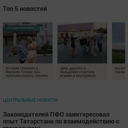
Топ 5 новостей
История спасения в
День дружбы в
Август 
Верхнем Услоне: она
Кильдееве отметили
переме
приехала сказать спасибо
играми и викториной
ЦЕНТРАЛЬНЫЕ НОВОСТИ
Законодателей ПФО заинтересовал
опыт Татарстана по взаимодействию с
гражданами