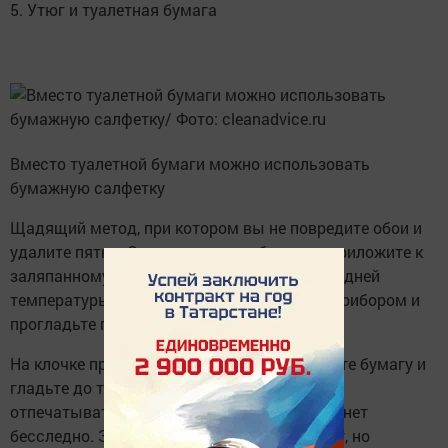
5. Утюг и туалетная бумага
Вместо туалетной бумаги можно использовать
бумажную салфетку
Щадящий метод, при котором вы не повредите обои и
удалите пятно. Оторвите клочок бумаги и приложите к
заляпанному месту. Разогрейте утюг до средней
температуры, прижмите бумагу бытовым прибором и
прогладьте пару раз.
На клочке проявятся следы жира. Заменяйте бумагу и
гладьте до тех пор, пока пятно перестанет
отпечатываться. Свежее загрязнение исчезнет
бесследно. Застарелое заметно побледнеет, но