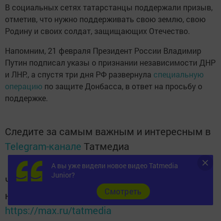
В социальных сетях татарстанцы поддержали призыв,
отметив, что нужно поддерживать свою землю, свою
Родину и своих солдат, защищающих Отечество.
Напомним, 21 февраля Президент России Владимир
Путин подписал указы о признании независимости ДНР
и ЛНР., а спустя три дня РФ развернула
специальную
операцию
по защите Донбасса, в ответ на просьбу о
поддержке.
Следите за самым важным и интересным в
Telegram-канале
Татмедиа
А вы уже видели новое видео Tatmedia
Junior?
Читайте новости Татарстана в
Cмотреть
национальном мессенджере MАХ:
https://max.ru/tatmedia