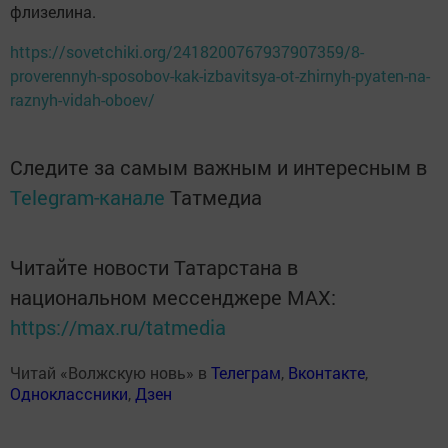
флизелина.
https://sovetchiki.org/2418200767937907359/8-
proverennyh-sposobov-kak-izbavitsya-ot-zhirnyh-pyaten-na-
raznyh-vidah-oboev/
Следите за самым важным и интересным в
Telegram-канале
Татмедиа
Читайте новости Татарстана в
национальном мессенджере MАХ:
https://max.ru/tatmedia
Читай «Волжскую новь» в
Телеграм
,
Вконтакте
,
Одноклассники
,
Дзен