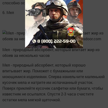
способно остаться.
6. Мел
Мел - природный абсорбент, который впитает жир из
обоев за несколько часов
Мел - природный абсорбент, который хорошо
впитывает жир. Поможет с бумажными или
моющимися изделиями. Сперва измельчите маленький
кусочек мела и натрите им испачканный участок.
Поверх приклейте кусочек салфетки или бумаги, чтобы
известняк не осыпался. Спустя 2-3 часа счистите
остатки мела мягкой щеточкой.