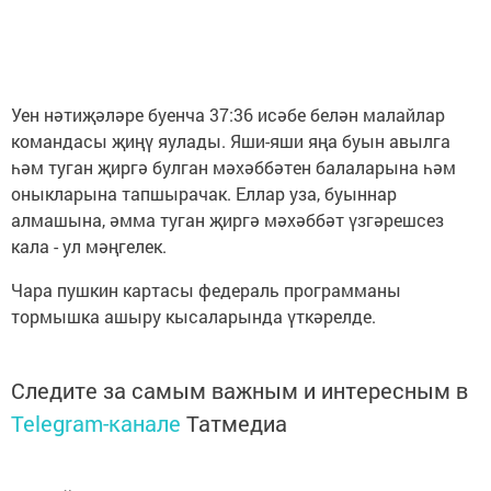
Уен нәтиҗәләре буенча 37:36 исәбе белән малайлар
командасы җиңү яулады. Яши-яши яңа буын авылга
һәм туган җиргә булган мәхәббәтен балаларына һәм
оныкларына тапшырачак. Еллар уза, буыннар
алмашына, әмма туган җиргә мәхәббәт үзгәрешсез
кала - ул мәңгелек.
Чара пушкин картасы федераль программаны
тормышка ашыру кысаларында үткәрелде.
Следите за самым важным и интересным в
Telegram-канале
Татмедиа