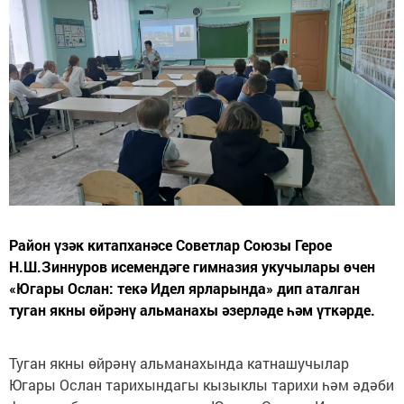
Район үзәк китапханәсе Советлар Союзы Герое
Н.Ш.Зиннуров исемендәге гимназия укучылары өчен
«Югары Ослан: текә Идел ярларында» дип аталган
туган якны өйрәнү альманахы әзерләде һәм үткәрде.
Туган якны өйрәнү альманахында катнашучылар
Югары Ослан тарихындагы кызыклы тарихи һәм әдәби