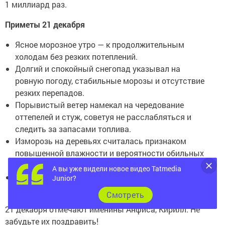
1 миллиард раз.
Приметы 21 декабря
Ясное морозное утро — к продолжительным
холодам без резких потеплений.
Долгий и спокойный снегопад указывал на
ровную погоду, стабильные морозы и отсутствие
резких перепадов.
Порывистый ветер намекал на чередование
оттепелей и стуж, советуя не расслабляться и
следить за запасами топлива.
Изморозь на деревьях считалась признаком
повышенной влажности и вероятности обильных
снегопадов в ближайшие дни.
А вы уже видели новое видео Tatmedia
Облачный, но безветренный день намекал на
Junior?
мягкую зиму, которая не будет чрезмерно суровой.
Cмотреть
21 декабря отмечают именины Анфиса, Кирилл. Не
забудьте их поздравить!