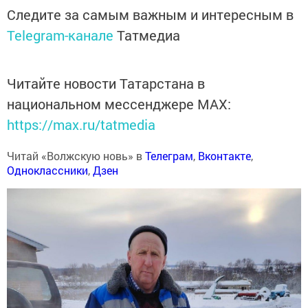
Следите за самым важным и интересным в
Telegram-канале
Татмедиа
Читайте новости Татарстана в
национальном мессенджере MАХ:
https://max.ru/tatmedia
Читай «Волжскую новь» в
Телеграм
,
Вконтакте
,
Одноклассники
,
Дзен