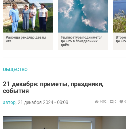
Районда рейдлар дәвам
Температура поднимется
Вторник
итә
до +25 в понедельник
до +24 
днём
ОБЩЕСТВО
21 декабря: приметы, праздники,
события
автор,
21 декабря 2024 - 08:08
1052
0
0