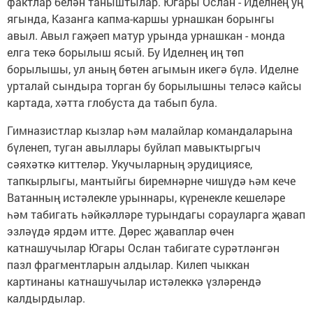
фактлар белән таныштылар. Югары Ослан - Иделнең уң
ягында, Казанга капма-каршы урнашкан борынгы
авыл. Авыл гаҗәеп матур урында урнашкан - монда
елга текә борылыш ясый. Бу Иделнең иң төп
борылышы, ул аның бөтен агымын икегә бүлә. Иделне
урталай сындыра торган бу борылышны теләсә кайсы
картада, хәтта глобуста да табып була.
Гимназистлар кызлар һәм малайлар командаларына
бүленеп, туган авыллары буйлап мавыктыргыч
сәяхәткә киттеләр. Укучыларның эрудициясе,
тапкырлыгы, мантыйгы биремнәрне чишүдә һәм кече
Ватанның истәлекле урыннары, күренекле кешеләре
һәм табигать һәйкәлләре турындагы сорауларга җавап
эзләүдә ярдәм итте. Дөрес җаваплар өчен
катнашучылар Югары Ослан табигате сурәтләнгән
пазл фрагментларын алдылар. Килеп чыккан
картинаны катнашучылар истәлеккә үзләрендә
калдырдылар.