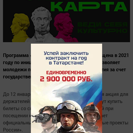
Программа «Пушкинская карта» была запущена в 2021
году по инициативе Президента России и позволяет
молодежи посещать культурные мероприятия за счет
государственных средств.
До 12 января в России проходит новогодняя акция для
держателей «Пушкинской карты». Они смогут купить
билеты со скидкой 10% для своих родителей при
посещении культурных учреждений, сообщает
официальный телеграм-канал «Национальные проекты
России».