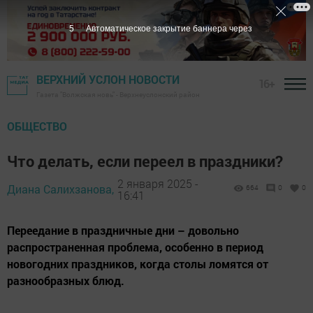
4
Автоматическое закрытие баннера через
ВЕРХНИЙ УСЛОН НОВОСТИ
16+
Газета "Волжская новь" - Верхнеуслонский район
ОБЩЕСТВО
Что делать, если переел в праздники?
2 января 2025 -
Диана Салихзанова,
664
0
0
16:41
Переедание в праздничные дни – довольно
распространенная проблема, особенно в период
новогодних праздников, когда столы ломятся от
разнообразных блюд.