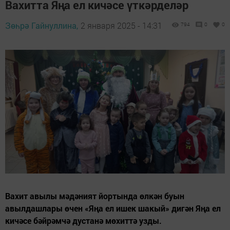
Вахитта Яңа ел кичәсе үткәрделәр
Зөһрә Гайнуллина,
2 января 2025 - 14:31
794
0
0
Вахит авылы мәдәният йортында өлкән буын
авылдашлары өчен «Яңа ел ишек шакый» дигән Яңа ел
кичәсе бәйрәмчә дустанә мөхиттә узды.