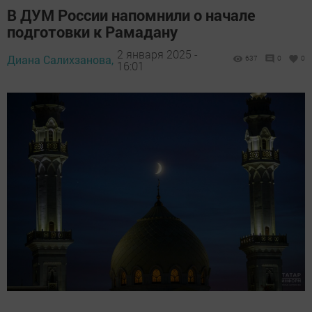
В ДУМ России напомнили о начале
подготовки к Рамадану
2 января 2025 -
Диана Салихзанова,
637
0
0
16:01