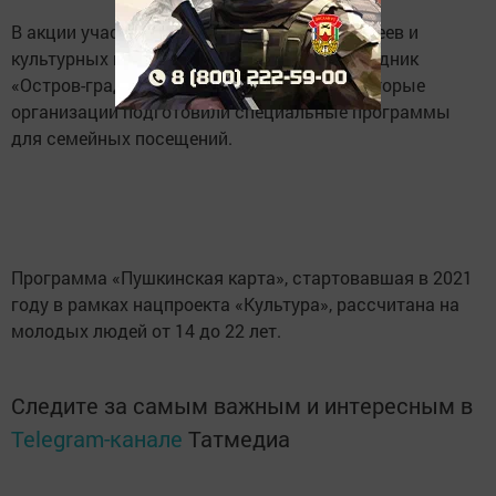
В акции участвуют более 1000 театров, музеев и
культурных центров, включая музей-заповедник
«Остров-град Свияжск» в Татарстане. Некоторые
организации подготовили специальные программы
для семейных посещений.
Программа «Пушкинская карта», стартовавшая в 2021
году в рамках нацпроекта «Культура», рассчитана на
молодых людей от 14 до 22 лет.
Следите за самым важным и интересным в
Telegram-канале
Татмедиа