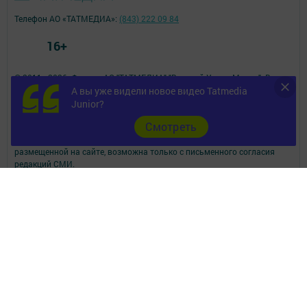
Телефон АО «ТАТМЕДИА»:
(843) 222 09 84
16+
© 2011 - 2026. Филиал АО "ТАТМЕДИА" "Верхний Услон Медиа". Все
А вы уже видели новое видео Tatmedia
права защищены.
© ТАТМЕДИА. Все материалы, размещенные на сайте, защищены
Junior?
законом.
Cмотреть
Перепечатка, воспроизведение и распространение в любом объеме
информации,
размещенной на сайте, возможна только с письменного согласия
редакций СМИ.
При поддержке Республиканского агентства по печати и массовым
коммуникациям.
Наименование СМИ: Волжская новь
СМИ зарегистрировано Федеральной службой по надзору в сфере
связи,
информационных технологий и массовых коммуникаций
запись о регистрации СМИ ЭЛ № ФС 77 - 90167 от 07.10.2025
ФИО главного редактора: Муфталиев Нусрат Загидович
Адрес редакции: 422570, Российская Федерация, Республика
Татарстан, Верхнеуслонский муниципальный район, с. Верхний Услон,
ул. Чехова, д. 51