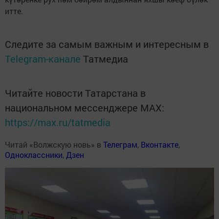
итте.
Следите за самым важным и интересным в
Telegram-канале
Татмедиа
Читайте новости Татарстана в
национальном мессенджере MАХ:
https://max.ru/tatmedia
Читай «Волжскую новь» в
Телеграм
,
Вконтакте
,
Одноклассники
,
Дзен