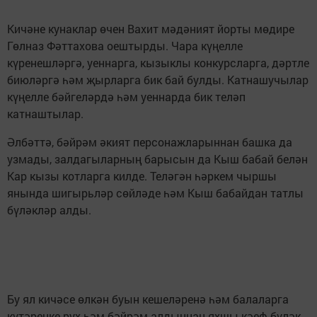
Кичәне кунаклар өчен Вахит мәдәният йорты мөдире
Гөлназ Фәттахова оештырды. Чара күңелле
күренешләргә, уеннарга, кызыклы конкурсларга, дәртле
биюләргә һәм җырларга бик бай булды. Катнашучылар
күңелле бәйгеләрдә һәм уеннарда бик теләп
катнаштылар.
Әлбәттә, бәйрәм әкият персонажларыннан башка да
узмады, залдагыларның барысын да Кыш бабай белән
Кар кызы котларга килде. Теләгән һәркем чыршы
янында шигырьләр сөйләде һәм Кыш бабайдан татлы
бүләкләр алды.
Бу ял кичәсе өлкән буын кешеләренә һәм балаларга
күтәренке рух һәм бәйрәм алдыннан яхшы кәеф бүләк