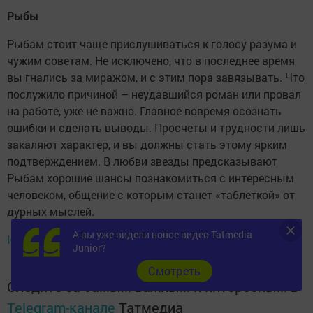
Рыбы
Рыбам стоит чаще прислушиваться к голосу разума и
чужим советам. Не исключено, что в последнее время
вы гнались за миражом, и с этим пора завязывать. Что
послужило причиной – неудавшийся роман или провал
на работе, уже не важно. Главное вовремя осознать
ошибки и сделать выводы. Просчеты и трудности лишь
закаляют характер, и вы должны стать этому ярким
подтверждением. В любви звезды предсказывают
Рыбам хорошие шансы познакомиться с интересным
человеком, общение с которым станет «таблеткой» от
дурных мыслей.
А вы уже видели новое видео Tatmedia
Источник
Junior?
Cмотреть
Следите за самым важным и интересным в
Telegram-канале
Татмедиа