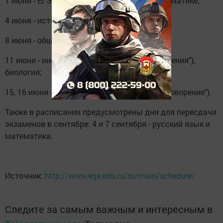
1 июня - ЕГЭ по базовой и профильной математике;
4 июня - история, физика;
8 июня - обществознание, химия;
11 июня - иностранные языки (кроме "Говорения"),
биология;
15, 16 июня - иностранные языки (Раздел "Говорение").
Также в расписании предусмотрены дни для пересдачи
экзаменов в сентябре: 4 и 7 сентября - русский язык и
математика.
Источник:
http://www.ege.edu.ru/ru/main/schedule/
Следите за самым важным и интересным в