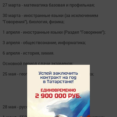
27 марта - математика базовая и профильная;
30 марта - иностранные языки (за исключением
"Говорения"), биология, физика;
1 апреля - иностранные языки (Раздел "Говорение");
3 апреля - обществознание, информатика;
6 апреля - история, химия.
Основной период сдачи экзаменов:
25 мая - география, литература, информатика;
28 мая - русский язык;