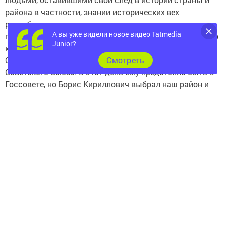
района в частности, знании исторических вех
республики говорили, приветствуя подрастающее
А вы уже видели новое видео Tatmedia
поколение, заместитель главы Сергей Осянин, директор
Junior?
клуба Наталья Котова.
Очень эмоциональным было выступление Героя
Cмотреть
Советского Союза. В этот день ему предстояло быть в
Госсовете, но Борис Кириллович выбрал наш район и
встречу с детьми. Глядя, с каким неподдельным
восторгом смотрят на него подростки, он говорил о
своем боевом пути, любви к родине.
- Горжусь тем, что среди вас есть кадеты, - говорит он. -
Вы все замечательные ребята и правильно воспитаны.
Не забывайте о том, что в жизни есть главные
ценности - мир, доброе отношение друг к другу, желание
сделать свой край лучше.
Стоя аплодирует зал Герою, и радостными возгласами
воспринимает новость о том, что Кузнецов примет
участие в Параде Победы в Москве.