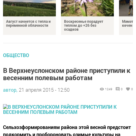
Август начнется с тепла и
Воскресенье порадует
Мәмәтх
переменной облачности
теплом до +26 без
көчен 
осадков
ОБЩЕСТВО
В Верхнеуслонском районе приступили к
весенним полевым работам
автор,
21 апреля 2015 - 12:50
1249
0
0
Сельхозформированиям района этой весной предстоит
подкормить и пробороновать озимые культуры на