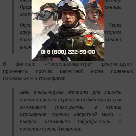
Продолжительность развития гусеницы
составляет 9–15 дней.
Окукливаются на листьях растений. Через
одну-две недели вылетают бабочки второго
поколения, развитие которого протекает
аналогично первому.
В филиале «Россельхозцентра» рекомендуют
применить против капустной моли полезных
насекомых – энтомофагов.
«Мы рекомендуем аграриям для защиты
посевов рапса в период лета бабочек выпуск
энтомофага Трихограммы, в период
отрождения гусениц капустной моли –
выпуск энтомофага Габробракона», –
пояснила Гузель Хусаинова.