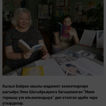
Кызыл Байрак авылы мәдәният хезмәткәрләре
шагыйрә Лена Шагыйрьҗанга багышланган “Мине
тормыш үзе илһамландыра” дип аталган әдәби чара
үткәрделәр.