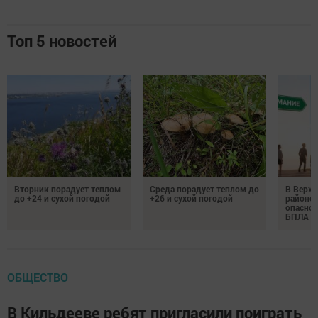
Топ 5 новостей
Вторник порадует теплом
Среда порадует теплом до
В Верх
до +24 и сухой погодой
+26 и сухой погодой
районе 
опаснос
БПЛА
ОБЩЕСТВО
В Кильдееве ребят пригласили поиграть