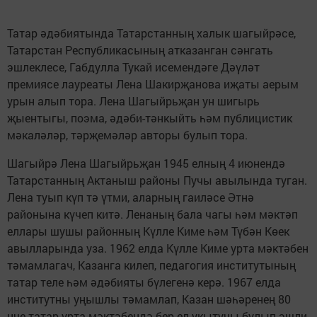
Татар әдәбиятында Татарстанның халык шагыйрәсе,
Татарстан Республикасының атказанган сәнгать
эшлеклесе, Габдулла Тукай исемендәге Дәүләт
премиясе лауреаты Лена Шакирҗанова иҗаты аерым
урын алып тора. Лена Шагыйрьҗан ун шигырь
җыентыгы, поэма, әдәби-тәнкыйть һәм публицистик
мәкаләләр, тәрҗемәләр авторы булып тора.
Шагыйрә Лена Шагыйрьҗан 1945 елның 4 июнендә
Татарстанның Актаныш районы Пучы авылында туган.
Лена туып күп тә үтми, аларның гаиләсе Әтнә
районына күчеп китә. Ленаның бала чагы һәм мәктәп
еллары шушы районның Күлле Киме һәм Түбән Көек
авылларында уза. 1962 елда Күлле Киме урта мәктәбен
тәмамлагач, Казанга килеп, педагогия институтының
татар теле һәм әдәбияты бүлегенә керә. 1967 елда
институтны уңышлы тәмамлап, Казан шәһәренең 80
нче татар урта мәктәбендә бер ел укытучы булып эшли.