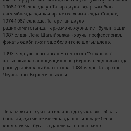
1968-1973 елларда ул Татар дәүләт җыр һәм бию
ансамблендә җырчы артистка хезмәтендә. Соңрак,
1974-1987 елларда, Татарстан дәүләт
радиокомитетында тәрҗемәче-журналист булып эшли.
1987 елдан Лена Шагыйрьҗан - язучы профессионал,
фәкать әдәби иҗат эше белән генә шөгыльләнә.
1993 елда үзе оештырган Бөтентатар "Ак калфак"
хатын-кызлар ассоциациясенең берничә ел дәвамында
рәис урынбасары булып тора. 1984 елдан Татарстан
Язучылары Берлеге әгъзасы.
Лена мәктәптә укыган елларында ук каләм тибрәтә
башлый, җитмешенче елларда шигырьләре белән
көндәлек матбугатта даими катнашып килә.