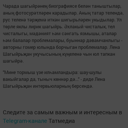
Чарада шагыйрәнең биографиясе белән таныштылар,
аның фотосурәтләрен карадылар. Аның татар телендә,
рус теленә тәрҗемә иткән шигырьләрен укыдылар. Ул
төрле яклы лирик шагыйрь. Әхлакый чисталык, тел
чисталыгы, мәдәният һәм сәнгать язмышы, аталар
һәм балалар проблемалары, буыннар дәвамчанлыгы -
авторны гомер юлында борчыган проблемалар. Лена
Шагыйрьҗан укучысының күңеленә чын юл тапкан
шагыйрә.
"Мине тормыш үзе илһамландыра: шау-шулы
вакыйгалар да, тыныч көннәр дә..." - диде Лена
Шагыйрьҗан интервьюларның берсендә.
Следите за самым важным и интересным в
Telegram-канале
Татмедиа