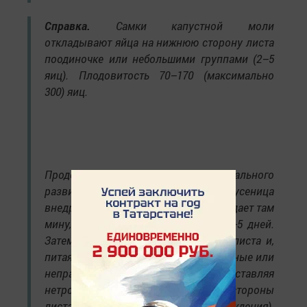
Справка.
Самки
капустной моли
откладывают яйца на нижнюю сторону листа
поодиночке или небольшими группами (2–5
яиц). Плодовитость 70–170 (максимально
300) яиц.
Продолжительность эмбрионального
развития 3–7 дней. Отродившаяся гусеница
внедряется в паренхиму листа и выедает там
мину, в которой живет в течение 1–5 дней.
Затем она выходит на поверхность листа и,
питаясь, выгрызает небольшие овальные или
неправильной формы отверстия, оставляя
нетронутым эпидермис с одной стороны
листа (окошечный тип повреждения).