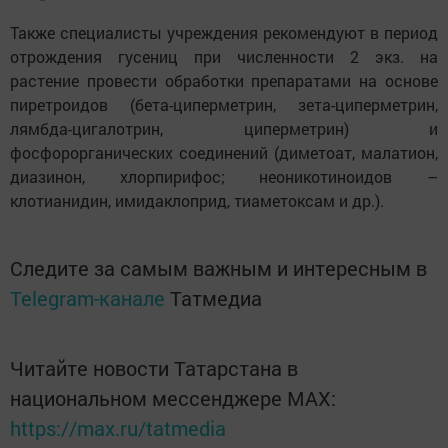
Также специалисты учреждения рекомендуют в период
отрождения гусениц при численности 2 экз. на
растение провести обработки препаратами на основе
пиретроидов (
бета-циперметрин, зета-циперметрин,
лямбда-цигалотрин, циперметрин) и
фосфорорганических соединений (диметоат, малатион,
диазинон, хлорпирифос; неоникотиноидов –
клотианидин, имидаклоприд, тиаметоксам и др.).
Следите за самым важным и интересным в
Telegram-канале
Татмедиа
Читайте новости Татарстана в
национальном мессенджере MАХ:
https://max.ru/tatmedia