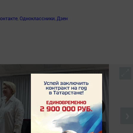
онтакте
,
Одноклассники
,
Дзен
❯