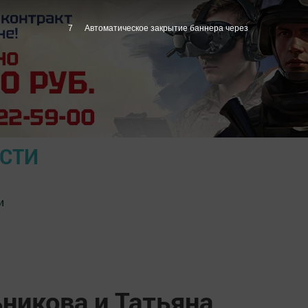
6
Автоматическое закрытие баннера через
ОСТИ
и
никова и Татьяна