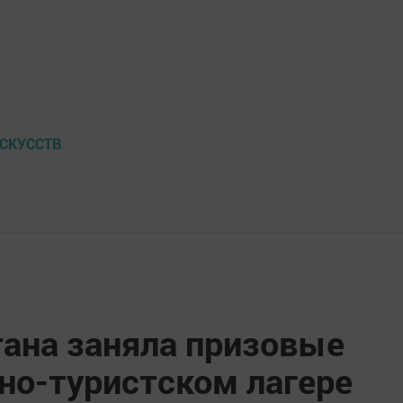
СКУССТВ
тана заняла призовые
но-туристском лагере