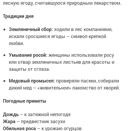
лесную ягоду, считавшуюся природным лекарством.
Традиции дня
Земляничный сбор:
ходили в лес компаниями,
искали сросшиеся ягоды – символ крепкой
любви.
Умывание росой:
женщины использовали росу
или отвар земляничных листьев для красоты и
защиты от сглаза.
Медовый промысел:
проверяли пасеки, собирали
дикий мед – «живительное» лакомство от хворей.
Погодные приметы
Дождь
– к затяжной непогоде
Жара
– предвестник засухи
Обильная роса
– к урожаю огурцов