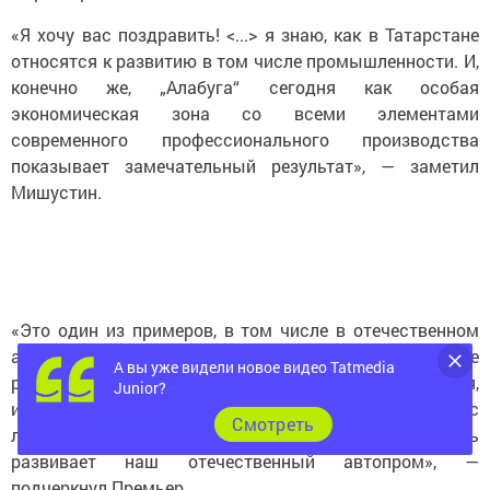
«Я хочу вас поздравить! <...> я знаю, как в Татарстане
относятся к развитию в том числе промышленности. И,
конечно же, „Алабуга“ сегодня как особая
экономическая зона со всеми элементами
современного профессионального производства
показывает замечательный результат», — заметил
Мишустин.
«Это один из примеров, в том числе в отечественном
автомобилестроении. С партнерами, да, вместе
А вы уже видели новое видео Tatmedia
работаем. Но локализация, производство и двигателя,
Junior?
и соответствующих кузовных работ (я вижу сейчас
Cмотреть
линейку роботов) — это все на сегодняшний день
развивает наш отечественный автопром», —
подчеркнул Премьер.