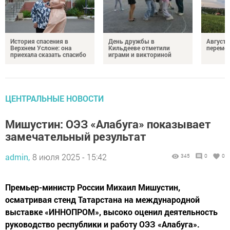
История спасения в
День дружбы в
Август 
Верхнем Услоне: она
Кильдееве отметили
переме
приехала сказать спасибо
играми и викториной
ЦЕНТРАЛЬНЫЕ НОВОСТИ
Мишустин: ОЭЗ «Алабуга» показывает
замечательный результат
admin,
8 июля 2025 - 15:42
345
0
0
Премьер-министр России Михаил Мишустин,
осматривая стенд Татарстана на международной
выставке «ИННОПРОМ», высоко оценил деятельность
руководство республики и работу ОЭЗ «Алабуга».