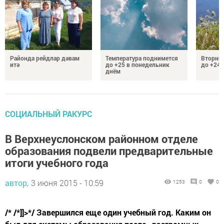
Районда рейдлар дәвам
Температура поднимется
Вторник
итә
до +25 в понедельник
до +24 
днём
СОЦИАЛЬНЫЙ РАКУРС
В Верхнеуслонском районном отделе
образования подвели предварительные
итоги учебного года
автор,
3 июня 2015 - 10:59
1253
0
0
/* /*]]>*/ Завершился еще один учебный год. Каким он