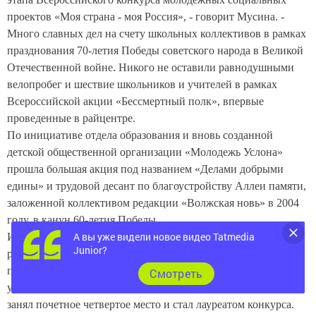
проектов «Моя страна - моя Россия», - говорит Мусина. -
Много славных дел на счету школьных коллективов в рамках
празднования 70-летия Победы советского народа в Великой
Отечественной войне. Никого не оставили равнодушными
велопробег и шествие школьников и учителей в рамках
Всероссийской акции «Бессмертный полк», впервые
проведенные в райцентре.
По инициативе отдела образования и вновь созданной
детской общественной организации «Молодежь Услона»
прошла большая акция под названием «Делами добрыми
едины» и трудовой десант по благоустройству Аллеи памяти,
заложенной коллективом редакции «Волжская новь» в 2004
году, в канун 60-летия Победы.
А вы уже видели новое видео Tatmedia
И напоследок, совсем свежая новость - в финале
Junior?
республиканского конкурса «Я - мастер» в рамках Фестиваля
по развитию и поддержке детского технического творчества,
Cмотреть
ученик Тат.Бурнашевской школы Михаил Слушкин Михаил
занял почетное четвертое место и стал лауреатом конкурса.