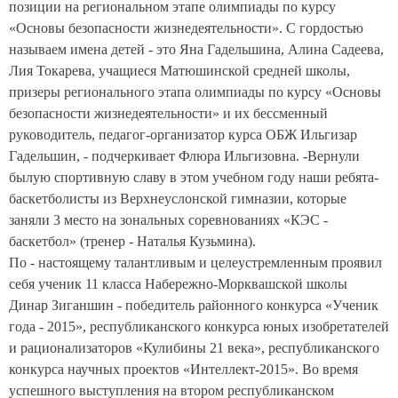
позиции на региональном этапе олимпиады по курсу
«Основы безопасности жизнедеятельности». С гордостью
называем имена детей - это Яна Гадельшина, Алина Садеева,
Лия Токарева, учащиеся Матюшинской средней школы,
призеры регионального этапа олимпиады по курсу «Основы
безопасности жизнедеятельности» и их бессменный
руководитель, педагог-организатор курса ОБЖ Ильгизар
Гадельшин, - подчеркивает Флюра Ильгизовна. -Вернули
былую спортивную славу в этом учебном году наши ребята-
баскетболисты из Верхнеуслонской гимназии, которые
заняли 3 место на зональных соревнованиях «КЭС -
баскетбол» (тренер - Наталья Кузьмина).
По - настоящему талантливым и целеустремленным проявил
себя ученик 11 класса Набережно-Морквашской школы
Динар Зиганшин - победитель районного конкурса «Ученик
года - 2015», республиканского конкурса юных изобретателей
и рационализаторов «Кулибины 21 века», республиканского
конкурса научных проектов «Интеллект-2015». Во время
успешного выступления на втором республиканском