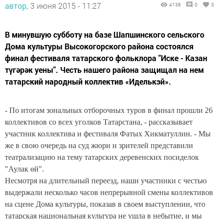
автор,
3 июня 2015 - 11:27
4138
0
0
В минувшую субботу на базе Шапшинского сельского
Дома культуры Высокогорского района состоялся
финал фестиваля татарского фольклора "Иске - Казан
түгәрәк уены". Честь нашего района защищал на нем
татарский народный коллектив «Иделькэй».
- По итогам зональных отборочных туров в финал прошли 26
коллективов со всех уголков Татарстана, - рассказывает
участник коллектива и фестиваля Фатых Хикматуллин. - Мы
же в свою очередь на суд жюри и зрителей представили
театрализацию на тему татарских деревенских посиделок
"Аулак өй".
Несмотря на длительный переезд, наши участники с честью
выдержали несколько часов непрерывной смены коллективов
на сцене Дома культуры, показав в своем выступлении, что
татарская национальная культура не ушла в небытие, и мы