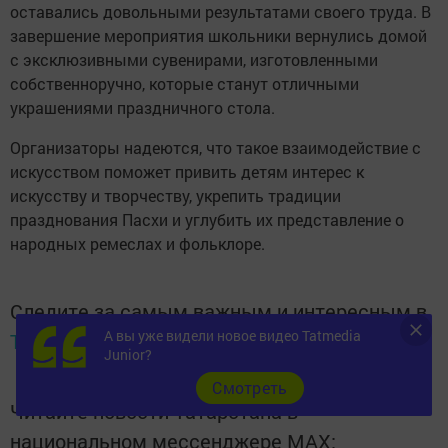
оставались довольными результатами своего труда. В
завершение мероприятия школьники вернулись домой
с эксклюзивными сувенирами, изготовленными
собственноручно, которые станут отличными
украшениями праздничного стола.
Организаторы надеются, что такое взаимодействие с
искусством поможет привить детям интерес к
искусству и творчеству, укрепить традиции
празднования Пасхи и углубить их представление о
народных ремеслах и фольклоре.
Следите за самым важным и интересным в
А вы уже видели новое видео Tatmedia
Telegram-канале
Татмедиа
Junior?
Cмотреть
Читайте новости Татарстана в
национальном мессенджере MАХ: