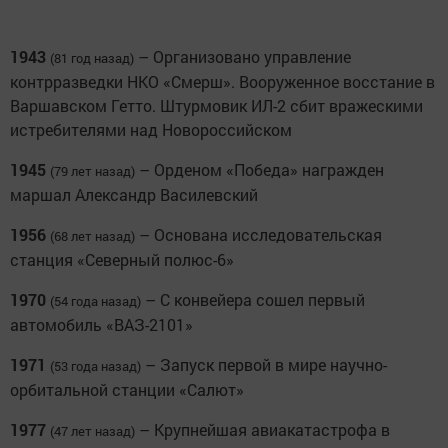
1943
– Организовано управление
(81 год назад)
контрразведки НКО «Смерш». Вооруженное восстание в
Варшавском Гетто. Штурмовик ИЛ-2 сбит вражескими
истребителями над Новороссийском
1945
– Орденом «Победа» награжден
(79 лет назад)
маршал Александр Василевский
1956
– Основана исследовательская
(68 лет назад)
станция «Северный полюс-6»
1970
– С конвейера сошел первый
(54 года назад)
автомобиль «ВАЗ-2101»
1971
– Запуск первой в мире научно-
(53 года назад)
орбитальной станции «Салют»
1977
– Крупнейшая авиакатастрофа в
(47 лет назад)