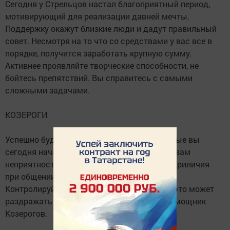
Сегодня у Стрельцов настал благоприятный период,
мотивирующий для реализации давней мечты.
Поддержку окажут близкие люди и дадут правильный
совет. Несмотря на то что со средствами у вас все в
порядке, получится заработать крупную сумму.
Активнее проявляйте творческие способности, не
бойтесь препятствий. Вы справитесь с самыми
сложными задачами.
КОЗЕРОГИ
Успешно будут развиваться проекты, которые вы
сегодня начали. Амбиции могут доставить вам
неприятности, соблюдайте такт и правила приличия
при общении с малознакомыми людьми.
Контролируйте проявление власти, так как это может
раздражать окружающих. Спокойствие - помощник
Козерогов.