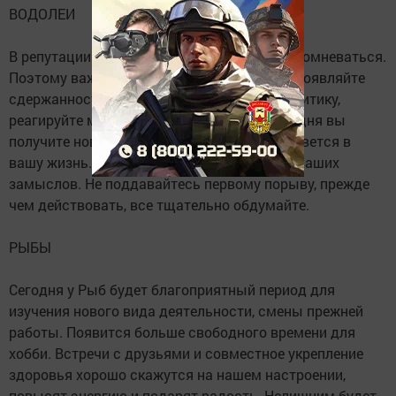
ВОДОЛЕИ
В репутации и авторитете Водолеев могут сомневаться.
Поэтому важно следить за своей речью. Проявляйте
сдержанность, спокойно воспринимайте критику,
реагируйте мягко на ситуацию. После полудня вы
получите новость, которая неожиданно ворвется в
вашу жизнь. Она позволит подвести итоги ваших
замыслов. Не поддавайтесь первому порыву, прежде
чем действовать, все тщательно обдумайте.
РЫБЫ
Сегодня у Рыб будет благоприятный период для
изучения нового вида деятельности, смены прежней
работы. Появится больше свободного времени для
хобби. Встречи с друзьями и совместное укрепление
здоровья хорошо скажутся на нашем настроении,
повысят энергию и подарят радость. Нелишним будет