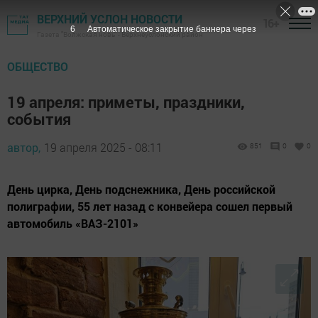
ВЕРХНИЙ УСЛОН НОВОСТИ
16+
4
Автоматическое закрытие баннера через
Газета "Волжская новь" - Верхнеуслонский район
ОБЩЕСТВО
19 апреля: приметы, праздники,
события
автор,
19 апреля 2025 - 08:11
851
0
0
День цирка, День подснежника, День российской
полиграфии, 55 лет назад с конвейера сошел первый
автомобиль «ВАЗ-2101»