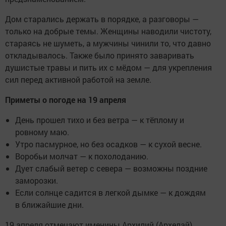
Дом старались держать в порядке, а разговоры —
только на добрые темы. Женщины наводили чистоту,
стараясь не шуметь, а мужчины чинили то, что давно
откладывалось. Также было принято заваривать
душистые травы и пить их с мёдом — для укрепления
сил перед активной работой на земле.
Приметы о погоде на 19 апреля
День прошел тихо и без ветра — к тёплому и
ровному маю.
Утро пасмурное, но без осадков — к сухой весне.
Воробьи молчат — к похолоданию.
Дует слабый ветер с севера — возможны поздние
заморозки.
Если солнце садится в легкой дымке — к дождям
в ближайшие дни.
19 апреля отмечают именины Архилий (Архелай),