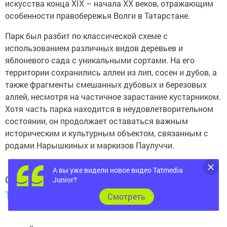
искусства конца XIX – начала XX веков, отражающим
особенности правобережья Волги в Татарстане.
Парк был разбит по классической схеме с
использованием различных видов деревьев и
яблоневого сада с уникальными сортами. На его
территории сохранились аллеи из лип, сосен и дубов, а
также фрагменты смешанных дубовых и березовых
аллей, несмотря на частичное зарастание кустарником.
Хотя часть парка находится в неудовлетворительном
состоянии, он продолжает оставаться важным
историческим и культурным объектом, связанным с
родами Нарышкиных и маркизов Паулуччи.
А вы уже видели новое видео Tatmedia
Следите за самым важным и интересным в
Junior?
Telegram-канале
Татмедиа
Cмотреть