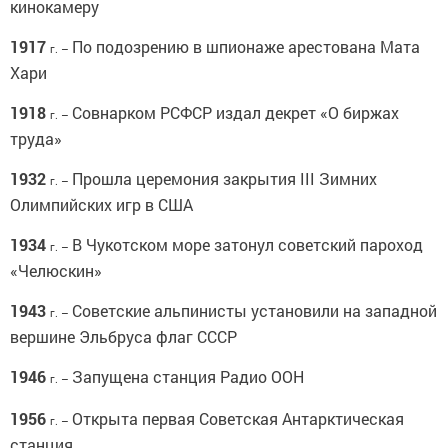
кинокамеру
1917
По подозрению в шпионаже арестована Мата
г. –
Хари
1918
Совнарком РСФСР издал декрет «О биржах
г. –
труда»
1932
Прошла церемония закрытия III Зимних
г. –
Олимпийских игр в США
1934
В Чукотском море затонул советский пароход
г. –
«Челюскин»
1943
Советские альпинисты установили на западной
г. –
вершине Эльбруса флаг СССР
1946
Запущена станция Радио ООН
г. –
1956
Открыта первая Советская Антарктическая
г. –
станция