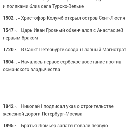
и поляками близ села Турско-Вельке
1502
Христофор Колумб открыл остров Сент-Люсия
г. –
1547
Царь Иван Грозный обвенчался с Анастасией
г. –
первым браком
1720
В Санкт-Петербурге создан Главный Магистрат
г. –
1804
Началось первое сербское восстание против
г. –
османского владычества
1842
Николай I подписал указ о строительстве
г. –
железной дороги Петербург-Москва
1895
Братья Люмьер запатентовали первую
г. –