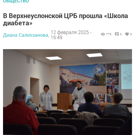
ОБЩЕСТВО
В Верхнеуслонской ЦРБ прошла «Школа
диабета»
12 февраля 2025 -
Диана Салихзанова,
775
0
0
16:49