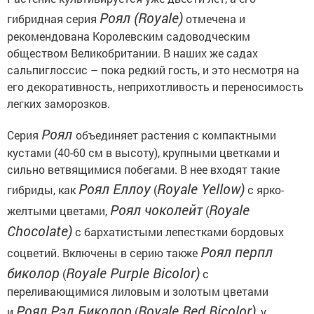
Роял (
Royale)
гибридная серия
отмечена и
рекомендована Королевским садоводческим
обществом Великобритании. В наших же садах
сальпиглоссис – пока редкий гость, и это несмотря на
его декоративность, неприхотливость и переносимость
легких заморозков.
Роял
Серия
объединяет растения с компактными
кустами (40-60 см в высоту), крупными цветками и
сильно ветвящимися побегами. В нее входят такие
Роял Еллоу
Royale Yellow)
гибриды, как
(
с ярко-
Роял чоколейт
Royale
желтыми цветами,
(
Chocolate)
с бархатистыми лепестками бордовых
Роял перпл
соцветий. Включены в серию также
биколор
Royale Purple Bicolor)
(
с
переливающимися лиловым и золотым цветами
Роял Рэд Биколор
Royale Red Bicolor)
и
(
, у