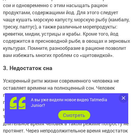
сои и одновременно с этим насыщать рацион
продуктами, содержащими йод. Для этого следует
чаще кушать морскую капусту, морскую рыбу (камбалу,
треску, палтус), а также различные морепродукты:
креветки, мидии, устрицы и крабы. Кроме того, йод
содержится в пресноводной рыбе, в овощах и зерновых
культурах. Помните, разнообразие в рационе позволит
вам избежать многих проблем со «щитовидкой».
3. Недостаток сна
Ускоренный ритм жизни современного человека не
оставляет времени на полноценный сон. Человек
постоянно куда-то спешит, работает в напряженном
А вы уже видели новое видео Tatmedia
графике, пытается выкроить время на свои увлечения,
Junior?
и все это за счет отдыха в постели. В итоге сон в
Cмотреть
течение 4-5 часов для многих стал нормой! Однако
длительное время человек в таком режиме попросту не
протянет. Через непродолжительное время недостаток