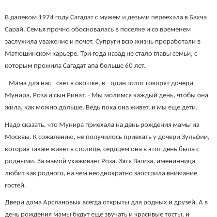
В далеком 1974 году Сагадат с мужем и детьми переехала в Бахча
Сарай. Семья прочно обосновалась в поселке и со временем
заслужила уважение и почет. Супруги всю жизнь проработали в
Матюшинском карьере. Три года назад не стало главы семьи, с
которым прожила Сагадат апа больше 60 лет.
- Мама для нас - свет в окошке, в - один голос говорят дочери
Мунира, Роза и сын Ринат. - Мы молимся каждый день, чтобы она
жила, как можно дольше. Ведь пока она живет, и мы еще дети.
Надо сказать, что Мунира приехала на день рождения мамы из
Москвы. К сожалению, не получилось приехать у дочери Зульфии,
которая также живет в столице, сердцем она в этот день была с
родными. За мамой ухаживает Роза. Зятя Вагиза, именинница
любит как родного, на чем неоднократно заострила внимание
гостей.
Двери дома Арслановых всегда открыты для родных и друзей. А в
день рождения мамы будут еще звучать и красивые тосты, и