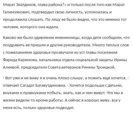
Марат Зиатдинов, глава района?» и только после того как Марат
Галимзянович, подтвердил свою личность, успокоилась и
продолжила слушать. По лицу ее было видно, что это именно тот
человек, которого она ждала.
Каково же было удивление именинницы, когда дети сообщили, что
поздравить ее пришли и другие руководители. Много теплых слов
с пожеланиями здоровья прозвучали из уст главы поселения
Фарида Каримова, начальника отдела социальной защиты Ирины
Алеевой, председателя Совета ветеранов Риммы Троицкой.
- Вот уже и не вижу я и очень плохо слышу, а пожить еще хочется, -
отвечает Сагадат Багавутдиновна. - Хочется подольше с детьми,
внуками и правнуками побыть, знать, как и чем живут. Что мы в
жизни видели-то кроме работы. А сейчас я хорошо живу, все у
меня есть, только здоровье подводит.