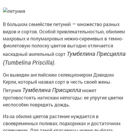
–
В большом семействе петуний
множество разных
видов и сортов. Особой привлекательностью, обилием
махровых и полумахровых нежно-сиреневых в темно-
фиолетовую полоску цветов выгодно отличается
Тумбелина Присцилла
каскадный ампельный сорт
(Tumbelina Priscilla)
.
Он выведен английским селекционером Дэвидом
Керли, который назвал сорт в честь своей жены.
Тумбелина Присцилла
Петуния
может
противостоять натискам непогоды: ее упругие цветки
неспособен повредить дождь.
Из-за обилия цветов растение нуждается в
своевременных поливах, подкормках и достаточном
освещении. Для такой красавицы нужно выбрать