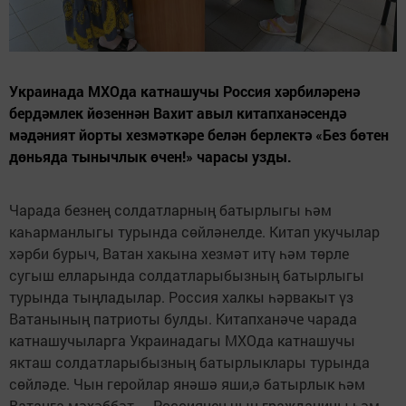
Украинада МХОда катнашучы Россия хәрбиләренә
бердәмлек йөзеннән Вахит авыл китапханәсендә
мәдәният йорты хезмәткәре белән берлектә «Без бөтен
дөньяда тынычлык өчен!» чарасы узды.
Чарада безнең солдатларның батырлыгы һәм
каһарманлыгы турында сөйләнелде. Китап укучылар
хәрби бурыч, Ватан хакына хезмәт итү һәм төрле
сугыш елларында солдатларыбызның батырлыгы
турында тыңладылар. Россия халкы һәрвакыт үз
Ватанының патриоты булды. Китапханәче чарада
катнашучыларга Украинадагы МХОда катнашучы
якташ солдатларыбызның батырлыклары турында
сөйләде. Чын геройлар янәшә яши,ә батырлык һәм
Ватанга мәхәббәт — Россиянең чын гражданины һәм