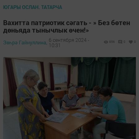
ЮГАРЫ ОСЛАН. ТАТАРЧА
Вахитта патриотик сәгать - » Без бөтен
дөньяда тынычлык өчен!»
6 сентября 2024 -
Зөһрә Гайнуллина,
856
0
0
10:31