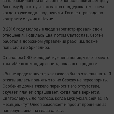
за плечами боевой опыт, он не понаслышке знает цену
боевому братству и, как важна поддержка тех, с кем
когда-то уже ходил под пулями. Гоголев три года по
контракту служил в Чечне.
В 2016 году молодые люди зарегистрировали свои
отношения. Родилась Ева, потом Святослав. Сергей
работал в дорожном управлении рабочим, позже
повысили до бригадира.
С началом СВО, молодой мужчина понял, что его место
там. «Меня командир зовет», - сказал он родным.
- Вы не представляете, как тяжело было это слышать. Я
отказывалась принять это, но Сережу не переспорить.
Особенно дочка тяжело переносит его отсутствие,
скучает, плачет, спрашивает, когда папа вернется.
Святославу было полгода, когда муж уехал, сейчас 1,9
месяцев, - тут Олеся замолкает и просит прощения за
навернувшиеся на глаза слезы.