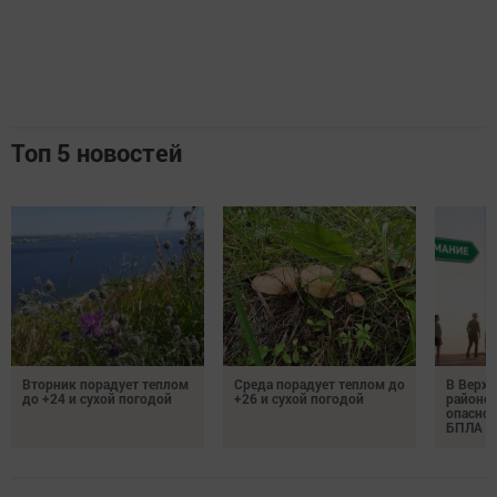
Топ 5 новостей
Вторник порадует теплом
Среда порадует теплом до
В Верх
до +24 и сухой погодой
+26 и сухой погодой
районе 
опаснос
БПЛА