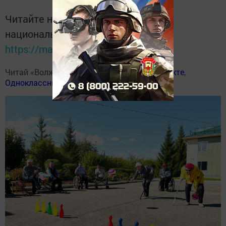
Читайте новости Татарстана в
национальном мессенджере MАХ:
https://max.ru/tatmedia
Читай «Волжскую новь» в
Телеграм
,
Вконтакте
,
Одноклассники
,
Дзен