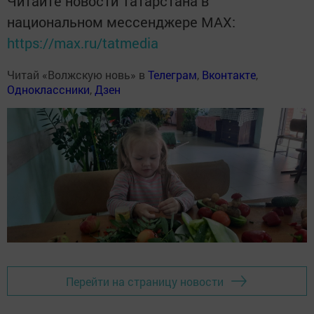
Читайте новости Татарстана в
национальном мессенджере MАХ:
https://max.ru/tatmedia
Читай «Волжскую новь» в
Телеграм
,
Вконтакте
,
Одноклассники
,
Дзен
Перейти на страницу новости