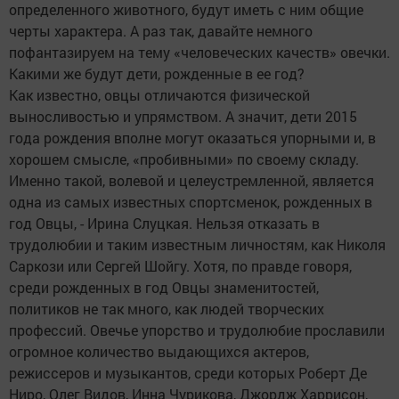
определенного животного, будут иметь с ним общие
черты характера. А раз так, давайте немного
пофантазируем на тему «человеческих качеств» овечки.
Какими же будут дети, рожденные в ее год?
Как известно, овцы отличаются физической
выносливостью и упрямством. А значит, дети 2015
года рождения вполне могут оказаться упорными и, в
хорошем смысле, «пробивными» по своему складу.
Именно такой, волевой и целеустремленной, является
одна из самых известных спортсменок, рожденных в
год Овцы, - Ирина Слуцкая. Нельзя отказать в
трудолюбии и таким известным личностям, как Николя
Саркози или Сергей Шойгу. Хотя, по правде говоря,
среди рожденных в год Овцы знаменитостей,
политиков не так много, как людей творческих
профессий. Овечье упорство и трудолюбие прославили
огромное количество выдающихся актеров,
режиссеров и музыкантов, среди которых Роберт Де
Ниро, Олег Видов, Инна Чурикова, Джордж Харрисон,