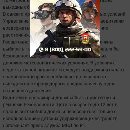
выходных будет идти снег.
В связи с предстоящим ухудшением погодных условий
Управление ГИБДД МВД по РТ рекомендует водителям
воздержаться от поездок, особенно на дальние
расстояния.
Госавтоинспекция напоминает: водители должны
выбирать такую скорость, которая обеспечивала бы
безопасность дорожного движения в сложных
дорожно-метеорологических условиях. В условиях
недостаточной видимости следует воздерживаться от
опасных маневров, в особенности связанных с
выездом на сторону дороги, предназначенную для
встречного движения.
Водители и пассажиры должны быть пристегнуты
ремнями безопасности. Дети в возрасте до 12 лет в
салоне автомобиля должны перевозиться только с
использованием детских удерживающих устройств,
напоминает пресс-служба МВД по РТ.