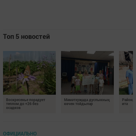
Топ 5 новостей
Воскресенье порадует
Мәмәтхуҗада дуслыкның
Районд
теплом до +26 без
көчен тойдылар
итә
осадков
ОФИЦИАЛЬНО