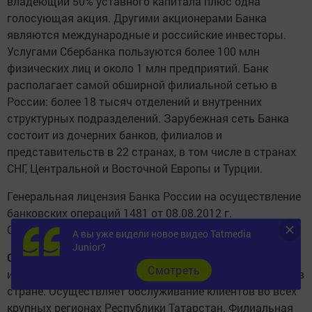
владеющий 50% уставного капитала плюс одна
голосующая акция. Другими акционерами Банка
являются международные и российские инвесторы.
Услугами Сбербанка пользуются более 100 млн
физических лиц и около 1 млн предприятий. Банк
располагает самой обширной филиальной сетью в
России: более 18 тысяч отделений и внутренних
структурных подразделений. Зарубежная сеть Банка
состоит из дочерних банков, филиалов и
представительств в 22 странах, в том числе в странах
СНГ, Центральной и Восточной Европы и Турции.
Генеральная лицензия Банка России на осуществление
банковских операций 1481 от 08.08.2012 г.
Официальный сайт Банка -
www.sberbank.ru
.
А вы уже видели новое видео Tatmedia
Junior?
Отделение «Банк Татарстан» Сбербанка России
- одно
Cмотреть
из крупнейших головных отделений Сбербанка России в
стране. Осуществляет обслуживание клиентов во всех
крупных регионах Республики Татарстан. Филиальная