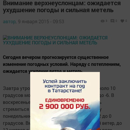
Внимание верхнеуслонцам: ожидается
ухудшение погоды и сильная метель
автор,
9 января 2015 - 09:53
3
0
0
Сегодня вечером прогнозируется существенное
изменение погодных условий. Наряду с потеплением,
ожидается усиление ветра и метель.
Завтра утром температура воздуха будет около 10
градусов мороза, а уже к вечеру потеплеет до -6. В
воскресенье температура будет продолжать
стремиться к плюсовым значениям, и к утру
понедельника синоптики прогнозируют от -2 до 0
градусов. Вместе с тем, будет дуть сильный ветер, до
12 метров в секунду, а также, на протяжении всех