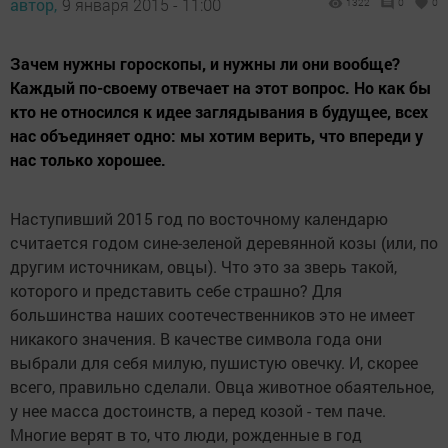
автор,
9 января 2015 - 11:00
1322
0
0
Зачем нужны гороскопы, и нужны ли они вообще?
Каждый по-своему отвечает на этот вопрос. Но как бы
кто не относился к идее заглядывания в будущее, всех
нас объединяет одно: мы хотим верить, что впереди у
нас только хорошее.
Наступивший 2015 год по восточному календарю
считается годом сине-зеленой деревянной козы (или, по
другим источникам, овцы). Что это за зверь такой,
которого и представить себе страшно? Для
большинства наших соотечественников это не имеет
никакого значения. В качестве символа года они
выбрали для себя милую, пушистую овечку. И, скорее
всего, правильно сделали. Овца животное обаятельное,
у нее масса достоинств, а перед козой - тем паче.
Многие верят в то, что люди, рожденные в год