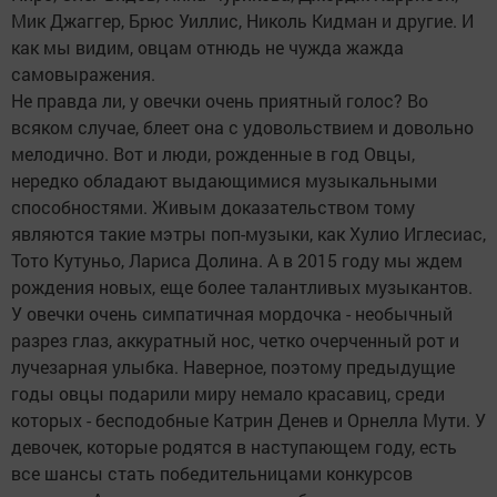
Мик Джаггер, Брюс Уиллис, Николь Кидман и другие. И
как мы видим, овцам отнюдь не чужда жажда
самовыражения.
Не правда ли, у овечки очень приятный голос? Во
всяком случае, блеет она с удовольствием и довольно
мелодично. Вот и люди, рожденные в год Овцы,
нередко обладают выдающимися музыкальными
способностями. Живым доказательством тому
являются такие мэтры поп-музыки, как Хулио Иглесиас,
Тото Кутуньо, Лариса Долина. А в 2015 году мы ждем
рождения новых, еще более талантливых музыкантов.
У овечки очень симпатичная мордочка - необычный
разрез глаз, аккуратный нос, четко очерченный рот и
лучезарная улыбка. Наверное, поэтому предыдущие
годы овцы подарили миру немало красавиц, среди
которых - бесподобные Катрин Денев и Орнелла Мути. У
девочек, которые родятся в наступающем году, есть
все шансы стать победительницами конкурсов