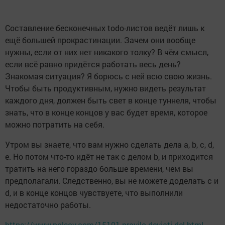
Составление бесконечных todo-листов ведёт лишь к
ещё большей прокрастинации. Зачем они вообще
нужны, если от них нет никакого толку? В чём смысл,
если всё равно придётся работать весь день?
Знакомая ситуация? Я борюсь с ней всю свою жизнь.
Чтобы быть продуктивным, нужно видеть результат
каждого дня, должен быть свет в конце туннеля, чтобы
знать, что в конце концов у вас будет время, которое
можно потратить на себя.
Утром вы знаете, что вам нужно сделать дела a, b, c, d,
e. Но потом что-то идёт не так с делом b, и приходится
тратить на него гораздо больше времени, чем вы
предполагали. Следственно, вы не можете доделать c и
d, и в конце концов чувствуете, что выполнили
недостаточно работы.
https://www.polsov.com/15101-pravilo-devjati-del.html