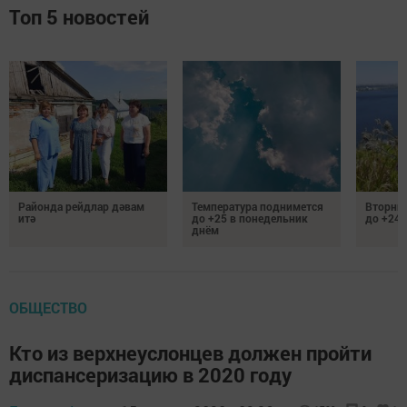
Топ 5 новостей
Районда рейдлар дәвам
Температура поднимется
Вторник
итә
до +25 в понедельник
до +24 
днём
ОБЩЕСТВО
Кто из верхнеуслонцев должен пройти
диспансеризацию в 2020 году