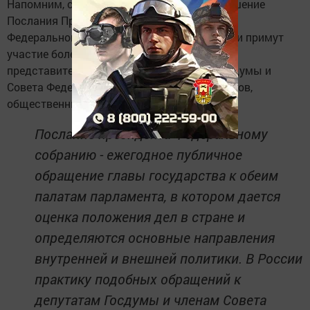
Напомним, сегодня в 12.00 состоится оглашение
Послания Президента Владимира Путина
Федеральному Собранию РФ. В мероприятии примут
участие более тысячи человек, в том числе
представители Правительства России, Госдумы и
Совета Федерации РФ, руководители регионов,
общественные деятели.
Послание президента Федеральному
собранию - ежегодное публичное
обращение главы государства к обеим
палатам парламента, в котором дается
оценка положения дел в стране и
определяются основные направления
внутренней и внешней политики. В России
практику подобных обращений к
депутатам Госдумы и членам Совета