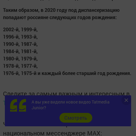
Таким образом, в 2020 году под диспансеризацию
попадают россияне следующих годов рождения:
2002-й, 1999-й,
1996-й, 1993-й,
1990-й, 1987-й,
1984-й, 1981-й,
1980-й, 1979-й,
1978-й, 1977-й,
1976-й, 1975-й и каждый более старший год рождения.
Следите за самым важным и интересным в
Telegram-канале
Татмедиа
А вы уже видели новое видео Tatmedia
Junior?
Cмотреть
Читайте новости Татарстана в
национальном мессенджере MАХ: