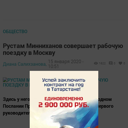
ОБЩЕСТВО
Рустам Минниханов совершает рабочую
поездку в Москву
15 января 2020 -
Диана Салихзанова,
1622
0
0
10:51
Здесь у него запланировано участие в ежегодном
Послании Президента России и посещение первого
руководителя КамАЗа Льва Васильева.