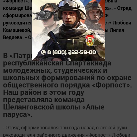
«Форпост». Наш район в этом году представляла
команда Шеланговской школы «Алые паруса». - Отряд
сформировался три года назад с легкой руки
руководителя районного движения «Форпост» Любови
Камашевой, - рассказывает директор школы Лилия
Ведяева. - Она...
В «Патриоте»
прошла
IIIX
республиканская
Спартакиада
молодежных, студенческих и
школьных формирований по охране
общественного порядка «Форпост».
Наш район в этом году
представляла команда
Шеланговской школы «Алые
паруса».
- Отряд сформировался три года назад с легкой руки
руководителя районного движения «Форпост» Любови