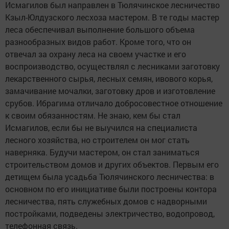
Исмагилов был направлен в Тюлячинское лесничество
Кзыл-Юлдузского лесхоза мастером. В те годы мастер
леса обеспечивал выполнение большого объема
разнообразных видов работ. Кроме того, что он
отвечал за охрану леса на своем участке и его
воспроизводство, осуществлял с лесниками заготовку
лекарственного сырья, лесных семян, ивового корья,
замачивание мочалки, заготовку дров и изготовление
срубов. Ибрагима отличало добросовестное отношение
к своим обязанностям. Не знаю, кем бы стал
Исмагилов, если бы не выучился на специалиста
лесного хозяйства, но строителем он мог стать
наверняка. Будучи мастером, он стал заниматься
строительством домов и других объектов. Первым его
детищем была усадьба Тюлячинского лесничества: в
основном по его инициативе были построены контора
лесничества, пять служебных домов с надворными
постройками, подведены электричество, водопровод,
телефонная связь.