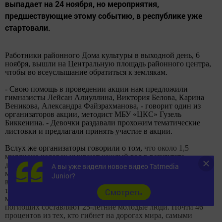
выпадает на 24 ноября, но мероприятия,
предшествующие этому событию, в республике уже
стартовали.
Работники районного Дома культуры в выходной день, 6
ноября,
вышли на Центральную площадь районного центра,
чтобы во всеуслышание обратиться к землякам.
- Свою помощь в проведении акции нам предложили
гимназисты Лейсан Алиуллина, Виктория Белова, Карина
Веникова, Александра Файзрахманова, - говорит один из
организаторов акции, методист МБУ «ЦКС» Гузель
Биккенина. - Девочки раздавали прохожим тематические
листовки и предлагали принять участие в акции.
Вслух же организаторы говорили о том,
что около
1,5
миллиона
человек умирают каждый год в результате
дорожно-транспортных происшествий. От
20 до 50
А вы уже видели новое видео Tatmedia
миллионов
человек получают травмы, многие из которых
Junior?
ведут к потере трудоспособности. Дорожно-транспортный
травматизм является основной причиной смерти среди
Cмотреть
молодых людей
в возрасте 15 - 29 лет
. Более 30 процентов
погибших составляют 25-летние молодые люди. Почти 46
процентов из тех, кто гибнет на дорогах мира, самыми