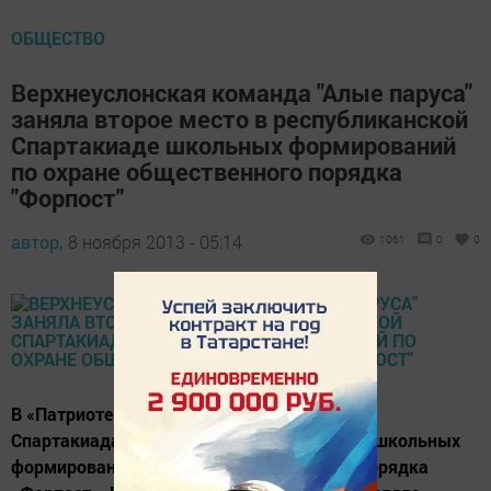
ОБЩЕСТВО
Верхнеуслонская команда "Алые паруса"
заняла второе место в республиканской
Спартакиаде школьных формирований
по охране общественного порядка
"Форпост"
автор,
8 ноября 2013 - 05:14
1061
0
0
В «Патриоте» прошла IIIX республиканская
Спартакиада молодежных, студенческих и школьных
формирований по охране общественного порядка