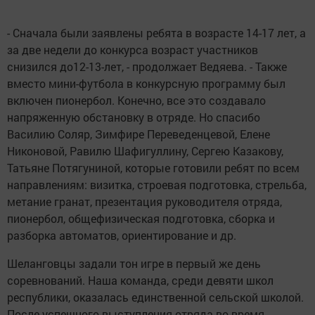
- Сначала были заявлены ребята в возрасте 14-17 лет, а
за две недели до конкурса возраст участников
снизился до12-13-лет, - продолжает Ведяева. - Также
вместо
мини-футбола
в конкурсную программу был
включен пионербол. Конечно, все это создавало
напряженную обстановку в отряде. Но спасибо
Василию Соляр, Зимфире Переведенцевой, Елене
Никоновой, Равилю Шафигуллину, Сергею Казакову,
Татьяне Потягуниной, которые готовили ребят по всем
направлениям:
визитка, строевая подготовка, стрельба,
метание гранат, презентация руководителя отряда,
пионербол, общефизическая подготовка, сборка и
разборка автоматов, ориентирование и др.
Шеланговцы задали тон игре в первый же день
соревнований. Наша команда, среди девяти школ
республики, оказалась единственной сельской школой.
После успешного выступления отряда
во время