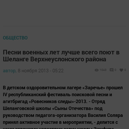
ОБЩЕСТВО
Песни военных лет лучше всего поют в
Шеланге Верхнеуслонского района
автор,
8 ноября 2013 - 05:22
1043
0
0
В детском оздоровительном лагере «Заречье» прошел
IV республиканский фестиваль поисковой песни и
агитбригад «Ровесников следы»-2013. - Отряд
Шеланговской школы «Сыны Отечества» под
руководством педагога-организатора Василия Соляра
принял активное участие в мероприятии, - делится с
нами хорошими новостями завуч школы Зимфира