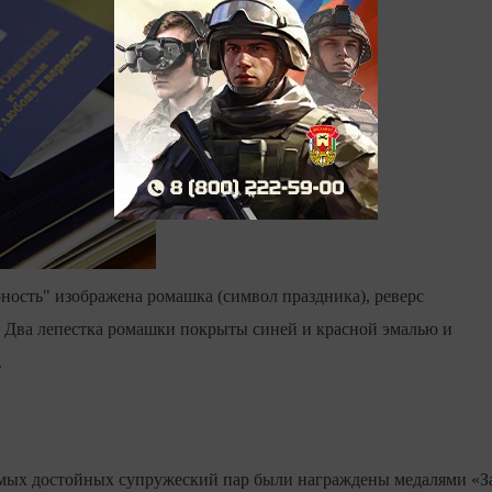
рность" изображена ромашка (символ праздника), реверс
 Два лепестка ромашки покрыты синей и красной эмалью и
.
самых достойных супружеский пар были награждены медалями «З