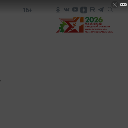
16+
0