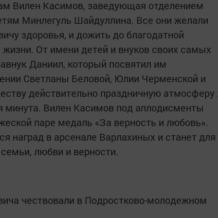
ам Вилен Касимов, заведующая отделением
етям Минлегуль Шайдуллина. Все они желали
вичу здоровья, и дожить до благодатной
 жизни. От имени детей и внуков своих самых
равнук Даниил, который посвятил им
нении Светланы Беловой, Юлии Черменской и
еству действительно праздничную атмосферу 
я минута. Вилен Касимов под аплодисменты
жеской паре медаль «За верность и любовь».
я наград в арсенале Варлахиных и станет для
 семьи, любви и верности.
овича чествовали в Подростково-молодежном