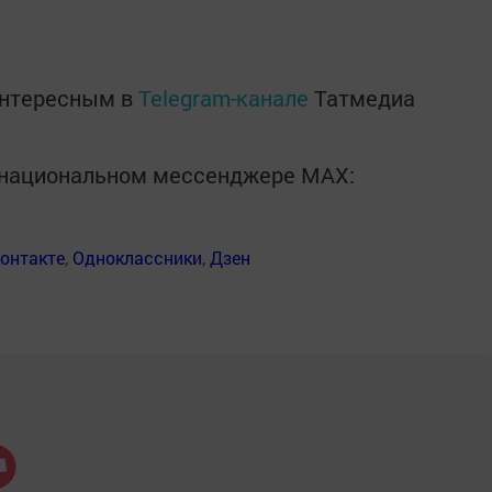
интересным в
Telegram-канале
Татмедиа
в национальном мессенджере MАХ:
онтакте
,
Одноклассники
,
Дзен