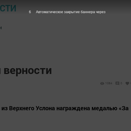
ОСТИ
5
Автоматическое закрытие баннера через
и
и верности
1084
0
 из Верхнего Услона награждена медалью «За