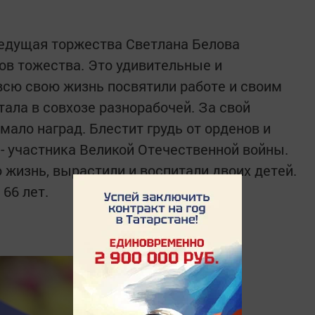
ведущая торжества Светлана Белова
ов тожества. Это удивительные и
сю свою жизнь посвятили работе и своим
ала в совхозе разнорабочей. За свой
ало наград. Блестит грудь от орденов и
 - участника Великой Отечественной войны.
 жизнь, вырастили и воспитали двоих детей.
66 лет.