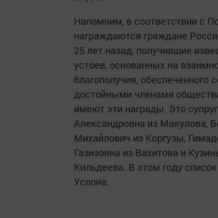
Напомним, в соответствии с П
награждаются граждане России
25 лет назад, получившие изв
устоев, основанных на взаимн
благополучия, обеспеченного 
достойными членами общества
имеют эти награды. Это супру
Александровна из Макулова, Б
Михайлович из Коргузы, Гима
Газизовна из Вахитова и Кузи
Кильдеева. В этом году список
Услона.