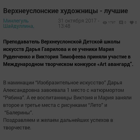
Верхнеуслонские художницы - лучшие
Минлегуль
31 октября 2017 -
1797
0
0
Шайдуллина,
13:48
Преподаватель Верхнеуслонской Детской школы
искусств Дарья Гаврилова и ее ученики Мария
Руденченко и Виктория Тимофеева приняли участие в
Международном творческом конкурсе «Art авангард”.
В наминации “Изобразительное искусство” Дарья
Александровна завоевала 1 место с натюрмортом
“Рябина”. А ее воспитанницы Виктоия и Мария заняли
второе и третье места с рисунками “Лето” и
“Балерины”.
Поздравляем и желаем дальнейших успехов в
творчестве.