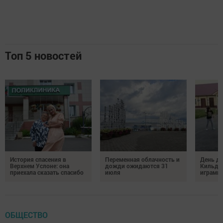
Топ 5 новостей
История спасения в
Переменная облачность и
День д
Верхнем Услоне: она
дожди ожидаются 31
Кильде
приехала сказать спасибо
июля
играми 
ОБЩЕСТВО