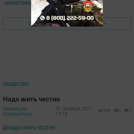
НАРКОТИКИ
Перейти на страницу новости
ОБЩЕСТВО
Надо жить честно
Минлегуль
31 октября 2017 -
2445
0
0
Шайдуллина,
15:19