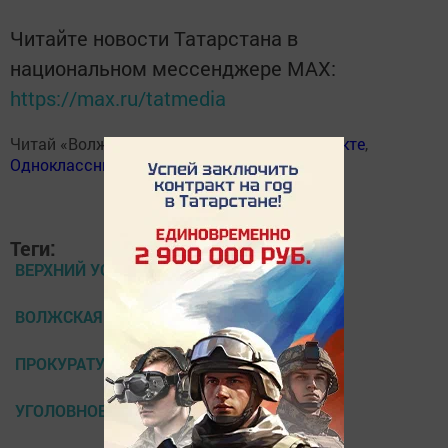
Читайте новости Татарстана в
национальном мессенджере MАХ:
https://max.ru/tatmedia
Читай «Волжскую новь» в
Телеграм
,
Вконтакте
,
Одноклассники
,
Дзен
Теги:
ВЕРХНИЙ УСЛОН
ВОЛЖСКАЯ НОВЬ
ПРОКУРАТУРА
УГОЛОВНОЕ ДЕЛО