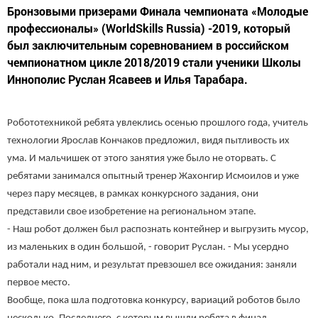
Бронзовыми призерами Финала чемпионата «Молодые
профессионалы» (WorldSkills Russia) -2019, который
был заключительным соревнованием в российском
чемпионатном цикле 2018/2019 стали ученики Школы
Иннополис Руслан Ясавеев и Илья Тарабара.
Робототехникой ребята увлеклись осенью прошлого года, учитель
технологии Ярослав Кончаков предложил, видя пытливость их
ума. И мальчишек от этого занятия уже было не оторвать. С
ребятами занимался опытный тренер Жахонгир Исмоилов и уже
через пару месяцев, в рамках конкурсного задания, они
представили свое изобретение на региональном этапе.
- Наш робот должен был распознать контейнер и выгрузить мусор,
из маленьких в один большой, - говорит Руслан. - Мы усердно
работали над ним, и результат превзошел все ожидания: заняли
первое место.
Вообще, пока шла подготовка конкурсу, вариаций роботов было