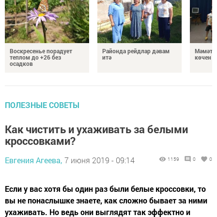
Воскресенье порадует
Районда рейдлар дәвам
Мәмәтх
теплом до +26 без
итә
көчен 
осадков
ПОЛЕЗНЫЕ СОВЕТЫ
Как чистить и ухаживать за белыми
кроссовками?
Евгения Агеева,
7 июня 2019 - 09:14
1159
0
0
Если у вас хотя бы один раз были белые кроссовки, то
вы не понаслышке знаете, как сложно бывает за ними
ухаживать. Но ведь они выглядят так эффектно и