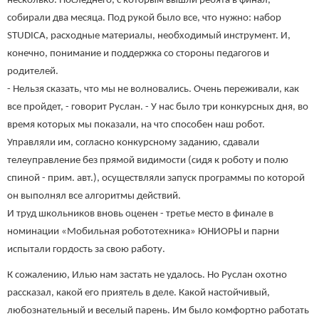
несколько. Последнего, с которым вышли ребята в финал,
собирали два месяца. Под рукой было все, что нужно: набор
STUDICA, расходные материалы, необходимый инструмент. И,
конечно, понимание и поддержка со стороны педагогов и
родителей.
- Нельзя сказать, что мы не волновались. Очень переживали, как
все пройдет, - говорит Руслан. - У нас было три конкурсных дня, во
время которых мы показали, на что способен наш робот.
Управляли им, согласно конкурсному заданию, сдавали
телеуправление без прямой видимости (сидя к роботу и полю
спиной - прим. авт.), осуществляли запуск программы по которой
он выполнял все алгоритмы действий.
И труд школьников вновь оценен - третье место в финале в
номинации «Мобильная робототехника» ЮНИОРЫ и парни
испытали гордость за свою работу.
К сожалению, Илью нам застать не удалось. Но Руслан охотно
рассказал, какой его приятель в деле. Какой настойчивый,
любознательный и веселый парень. Им было комфортно работать