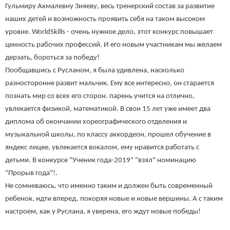
Гульмиру Акмалевну Зияеву, весь тренерский состав за развитие
наших детей и возможность проявить себя на таком высоком
уровне. World
S
kil
l
s - очень нужное дело, этот конкурс повышает
ценность рабочих профессий. И его новым участникам мы желаем
дерзать, бороться за победу!
Пообщавшись с Русланом, я была удивлена, насколько
разносторонне развит мальчик. Ему все интересно, он старается
познать мир со всех его сторон. парень учится на отлично,
увлекается физикой, математикой. В свои 15 лет уже имеет два
диплома об окончании хореографического отделения и
музыкальной школы, по классу аккордеон, прошел обучение в
яндекс лицее, увлекается вокалом, ему нравится работать с
детьми. В конкурсе "Ученик года-2019" "взял" номинацию
"Прорыв года"!.
Не сомневаюсь, что именно таким и должен быть современный
ребенок, идти вперед, покоряя новые и новые вершины. А с таким
настроем, как у Руслана, я уверена, его ждут новые победы!