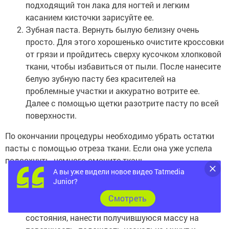
подходящий тон лака для ногтей и легким
касанием кисточки зарисуйте ее.
Зубная паста. Вернуть былую белизну очень
просто. Для этого хорошенько очистите кроссовки
от грязи и пройдитесь сверху кусочком хлопковой
ткани, чтобы избавиться от пыли. После нанесите
белую зубную пасту без красителей на
проблемные участки и аккуратно вотрите ее.
Далее с помощью щетки разотрите пасту по всей
поверхности.
По окончании процедуры необходимо убрать остатки
пасты с помощью отреза ткани. Если она уже успела
подсохнуть, немного смочите ткань.
А вы уже видели новое видео Tatmedia
Крахмал. Этот рецепт отлично подходит для
Junior?
кожаной спортивной обуви. Крахмал необходимо
Cмотреть
смешать с молоком до кашицеобразного
состояния, нанести получившуюся массу на