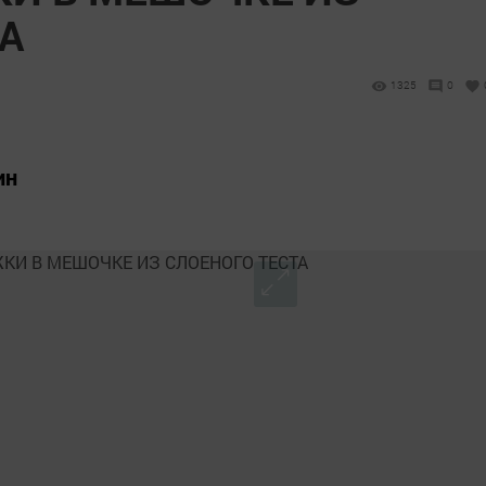
А
1325
0
ин