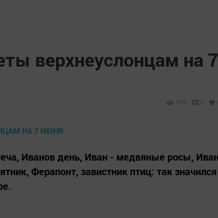
ты верхнеуслонцам на 
1272
0
еча, Иванов день, Иван - медвяные росы, Ива
сятник, Ферапонт, завистник птиц: так значился
ре.