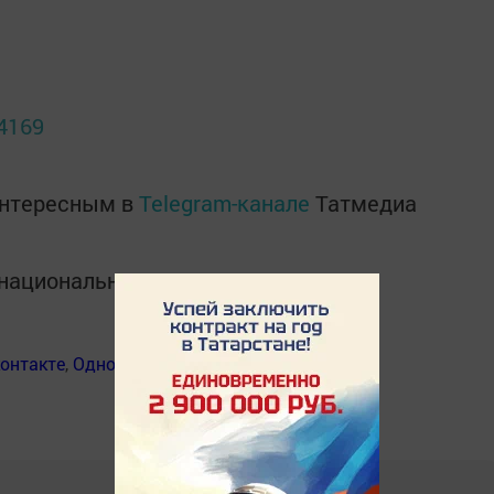
=4169
интересным в
Telegram-канале
Татмедиа
в национальном мессенджере MАХ:
онтакте
,
Одноклассники
,
Дзен