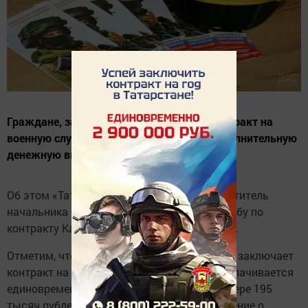
Граждане, заключившие в Татарстане контракт на
военную службу до 25 марта, получат дополнительную
денежную выплату.
Об этом «Татар-информу» рассказал заместитель
начальника пункта отбора на военную службу по
контракту Казани майор
Рустам Сафиуллин
.
Отметим, что на сегодняшний день тем, кто заключает
контракт на службу с Минобороны РФ, выплачивается
единовременная денежная выплата в размере 195
тысяч рублей. Накануне было принято решение о