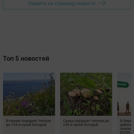
Перейти на страницу новости
Топ 5 новостей
Вторник порадует теплом
Среда порадует теплом до
В Верх
до +24 и сухой погодой
+26 и сухой погодой
районе 
опаснос
БПЛА