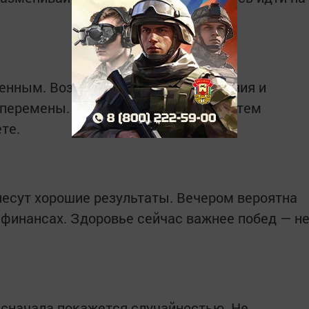
щенным. Возможны новые предложения и
перемены. Чем смелее действуете, тем
те.
несут хорошие результаты. Вечером вероятна
 финансах. Здоровье сейчас важнее побед — н
 сначала покажется случайностью. Не