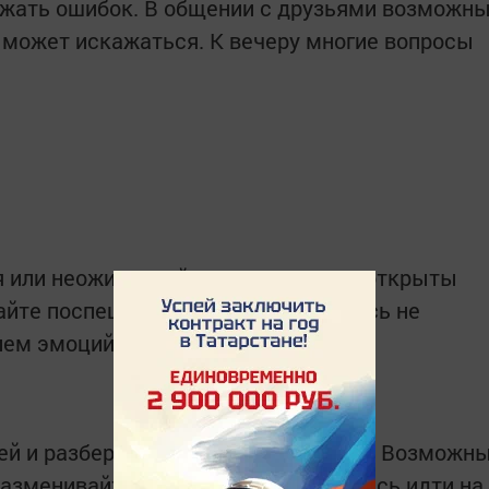
жать ошибок. В общении с друзьями возможн
может искажаться. К вечеру многие вопросы
 или неожиданной встречи. Будьте открыты
айте поспешных решений. Старайтесь не
ием эмоций.
й и разберётесь в давней ситуации. Возможн
разменивайтесь на мелочи. Старайтесь идти на