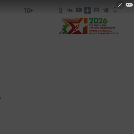
16+
2