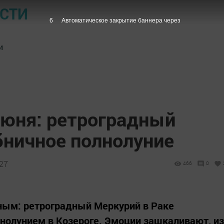
ОСТИ
5
Автоматическое закрытие баннера через
и
июня: ретроградный
бничное полнолуние
:27
466
0
ым: ретроградный Меркурий в Раке
нолунием в Козероге. Эмоции зашкаливают, из