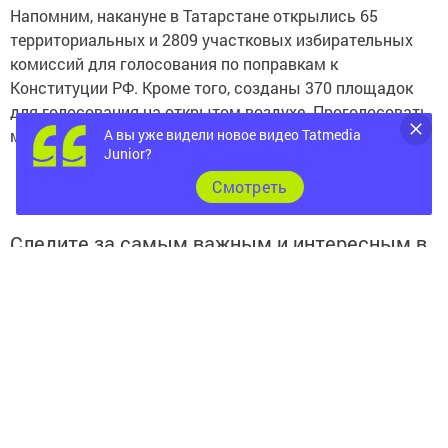
Напомним, накануне в Татарстане открылись 65
территориальных и 2809 участковых избирательных
комиссий для голосования по поправкам к
Конституции РФ. Кроме того, созданы 370 площадок
для голосования на открытом воздухе. Проголосовать
А вы уже видели новое видео Tatmedia
можно до 1 июля включительно.
Junior?
Cмотреть
Следите за самым важным и интересным в
Telegram-канале
Татмедиа
Читайте новости Татарстана в
национальном мессенджере MАХ:
https://max.ru/tatmedia