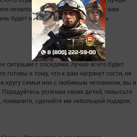
или незапланированное путешествие вам
ень будет наполнен радостью и очень
е ситуации с соседями, лучше всего будет
те готовы к тому, что к вам нагрянут гости, не
 в кругу семьи или с любимым человеком, вы и
. Порадуйтесь успехам своих детей, повысьте
 похвалите, сделайте им небольшой подарок.