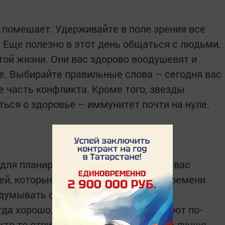
е помешает. Удерживайте в поле зрения все
. Еще полезно в этот день общаться с людьми,
этой жизни. Они вас здорово воодушевят и
ое. Выбирайте правильные слова – сегодня вас
же часть конфликта. Кроме того, звезды
ться о здоровье – иммунитет почти на нуле.
для планирования каких-либо дел. У вас
ей, которые обязательно в скором времени
думывать свои слова и выражения.
гда хорошо, все люди ее воспринимают по-
 кто-то отрицательно, поэтому иногда лучше