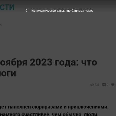
ОСТИ
5
Автоматическое закрытие баннера через
и
ноября 2023 года: что
оги
723
0
удет наполнен сюрпризами и приключениями.
 намного счастливее, чем обычно, люди,