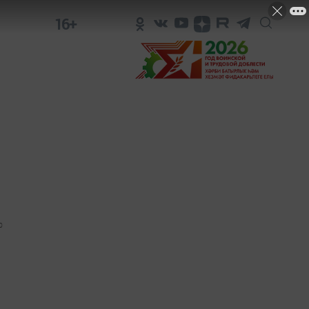
16+
0