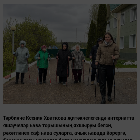
Тәрбияче Ксения Хваткова җитәкчелегендә интернатта
яшәүчеләр һава торышының яхшыруы белән,
рәхәтләнеп саф һава суларга, ачык һавада йөрергә,