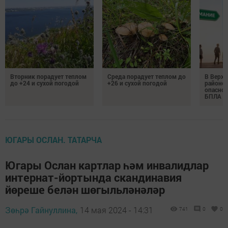
Вторник порадует теплом
Среда порадует теплом до
В Верх
до +24 и сухой погодой
+26 и сухой погодой
районе 
опаснос
БПЛА
ЮГАРЫ ОСЛАН. ТАТАРЧА
Югары Ослан картлар һәм инвалидлар
интернат-йортында скандинавия
йөреше белән шөгыльләнәләр
Зөһрә Гайнуллина,
14 мая 2024 - 14:31
741
0
0