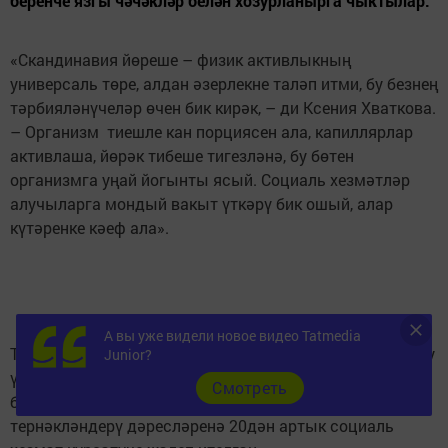
беренче язгы чәчәкләр белән хозурланырга чыктылар.
«Скандинавия йөреше – физик активлыкның
универсаль төре, алдан әзерлекне таләп итми, бу безнең
тәрбияләнүчеләр өчен бик кирәк, – ди Ксения Хваткова.
– Организм тиешле кан порциясен ала, капиллярлар
активлаша, йөрәк тибеше тигезләнә, бу бөтен
организмга уңай йогынты ясый. Социаль хезмәтләр
алучыларга мондый вакыт үткәрү бик ошый, алар
күтәренке кәеф ала».
А вы уже видели новое видео Tatmedia
Табигать матурлыгында физик активлык белән мавыгу
Junior?
үзен аклый: яшәүчеләр хәрәкәттән шатлык ала һәм
Cмотреть
бер үк вакытта рухи яктан тынычлана. Әлеге
тернәкләндерү дәресләренә 20дән артык социаль