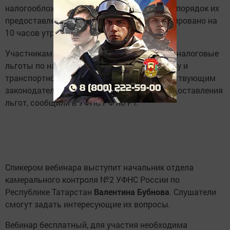
налогообложении имущества за 2023 год и порядок их
предоставления». Начало вебинара запланировано на
10 часов утра.
Участникам мероприятия расскажут, какие налоговые
льготы по налогу на имущество, земельному и
транспортному налогу предусмотрены действующим
законодательством, а также о порядке предоставления
льгот, сообщили в УФНС РФ по РТ.
Спикером вебинара выступит начальник отдела
камерального контроля №2 УФНС России по
Республике Татарстан
Валентина Бубнова
. Слушатели
смогут задать интересующие их вопросы.
Вебинар бесплатный, для участия необходима