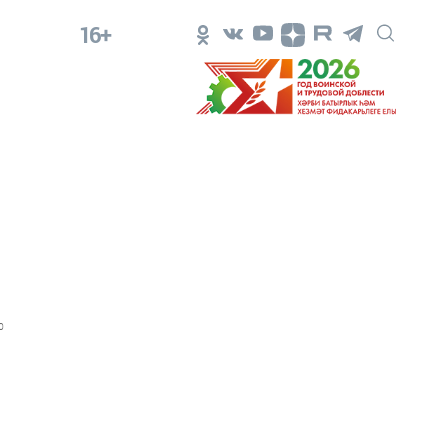
16+
0