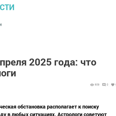
ОСТИ
и
апреля 2025 года: что
оги
609
0
ическая обстановка располагает к поиску
ду в любых ситуациях. Астрологи советуют