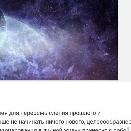
емя для переосмысления прошлого и
чше не начинать ничего нового, целесообразне
азочарования в личной жизни принесут с собой