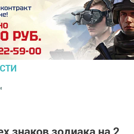
ОСТИ
и
ех знаков зодиака на 2