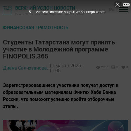
ВЕРХНИЙ УСЛОН НОВОСТИ
16+
4
Автоматическое закрытие баннера через
Газета "Волжская новь" - Верхнеуслонский район
ФИНАНСОВАЯ ГРАМОТНОСТЬ
Студенты Татарстана могут принять
участие в Молодежной программе
FINOPOLIS.365
11 марта 2025 -
Диана Салихзанова,
2236
0
0
11:00
Зарегистрировавшиеся участники получат доступ к
образовательным материалам Финтех Хаба Банка
России, что поможет успешно пройти отборочные
этапы.