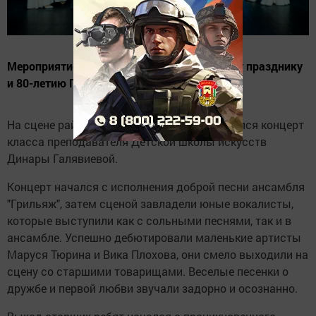
Мероприятие посвятили первому весеннему празднику
и 80-летию Победы
На сцене районного Дома культуры состоялся концерт
класса преподавателя Детской школы искусств
Динары Галявиевой.
Концерт начался с исполнения доброй песни ансамбля
"Грильяж", затем сценой завладели юные вокалисты,
которые выступили как с сольными песнями, так и в
ансамбле. Успешно дебютировали маленькие артисты
Маруся Тюрина и Вика Плохова, они смело выходили на
сцену со старшими товарищами. Веселые песенки о
дружбе и первой любви звучали задорно и осознанно.