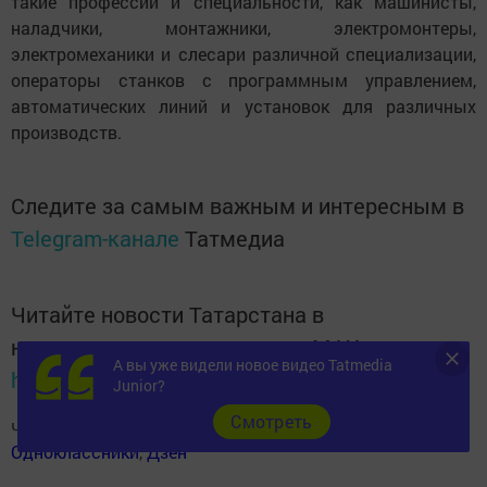
такие профессии и специальности, как машинисты,
наладчики, монтажники, электромонтеры,
электромеханики и слесари различной специализации,
операторы станков с программным управлением,
автоматических линий и установок для различных
производств.
Следите за самым важным и интересным в
Telegram-канале
Татмедиа
Читайте новости Татарстана в
национальном мессенджере MАХ:
А вы уже видели новое видео Tatmedia
https://max.ru/tatmedia
Junior?
Cмотреть
Читай «Волжскую новь» в
Телеграм
,
Вконтакте
,
Одноклассники
,
Дзен