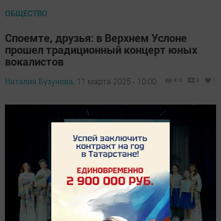
ОБЩЕСТВО
Споемте, друзья: в Верхнем Услоне
прошел традиционный концерт юных
вокалистов
Наталия Бузунова,
11 марта 2025 - 10:00
810
0
1