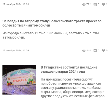
27 декабря 2024, 12:03
722
0
1
За полдня по второму этапу Вознесенского тракта проехало
более 20 тысяч автомобилей
Из города выехало 13 тыс. 142 машины, заехало 7 тыс. 204
автомобилей.
27 декабря 2024, 11:29
448
0
0
В Татарстане состоятся последние
сельхозярмарки 2024 года
На ярмарках посетители смогут
приобрести свежее мясо, домашнюю
сметану, разливное молоко, колбасы,
сыры, масла, яйца, овощи, мед, сахар и
другие продукты от местных фермеров.