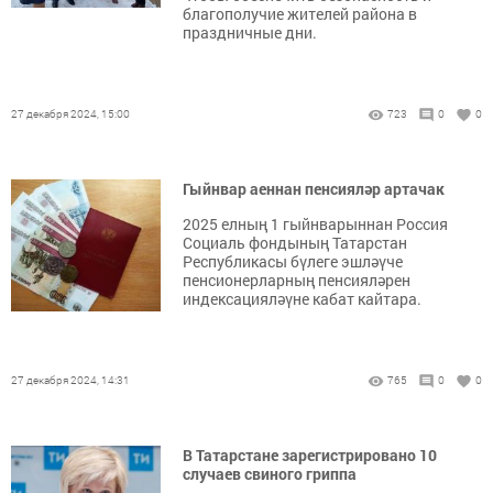
благополучие жителей района в
праздничные дни.
27 декабря 2024, 15:00
723
0
0
Гыйнвар аеннан пенсияләр артачак
2025 елның 1 гыйнварыннан Россия
Социаль фондының Татарстан
Республикасы бүлеге эшләүче
пенсионерларның пенсияләрен
индексацияләүне кабат кайтара.
27 декабря 2024, 14:31
765
0
0
В Татарстане зарегистрировано 10
случаев свиного гриппа