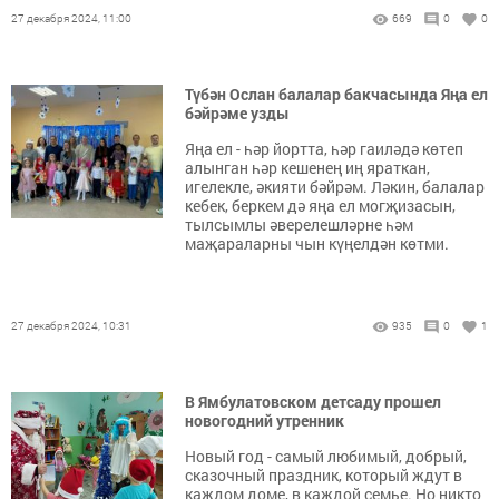
27 декабря 2024, 11:00
669
0
0
Түбән Ослан балалар бакчасында Яңа ел
бәйрәме узды
Яңа ел - һәр йортта, һәр гаиләдә көтеп
алынган һәр кешенең иң яраткан,
игелекле, әкияти бәйрәм. Ләкин, балалар
кебек, беркем дә яңа ел могҗизасын,
тылсымлы әверелешләрне һәм
маҗараларны чын күңелдән көтми.
27 декабря 2024, 10:31
935
0
1
В Ямбулатовском детсаду прошел
новогодний утренник
Новый год - самый любимый, добрый,
сказочный праздник, который ждут в
каждом доме, в каждой семье. Но никто