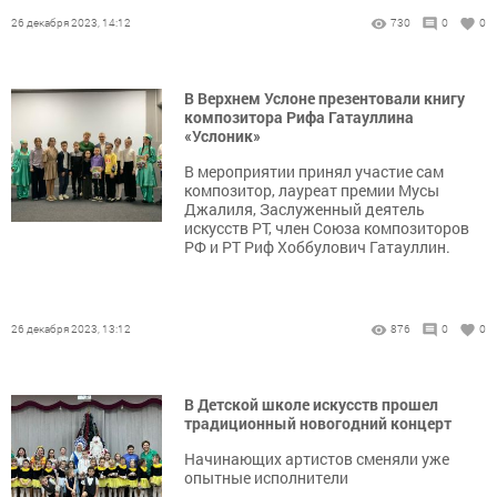
26 декабря 2023, 14:12
730
0
0
В Верхнем Услоне презентовали книгу
композитора Рифа Гатауллина
«Услоник»
В мероприятии принял участие сам
композитор, лауреат премии Мусы
Джалиля, Заслуженный деятель
искусств РТ, член Союза композиторов
РФ и РТ Риф Хоббулович Гатауллин.
26 декабря 2023, 13:12
876
0
0
В Детской школе искусств прошел
традиционный новогодний концерт
Начинающих артистов сменяли уже
опытные исполнители