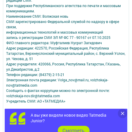
редакций СМИ.
При поддержке Республиканского агентства по печати и массовым
коммуникациям.
Наименование СМИ: Волжская новь
СМИ зарегистрировано Федеральной службой по надзору в сфере
связи,
информационных технологий и массовых коммуникаций
запись о регистрации СМИ ЭЛ № ФС 77 - 90167 от 07.10.2025
ФИО главного редактора: Муфталиев Нусрат Загидович
Адрес редакции: 422570, Российская Федерация, Республика
Татарстан, Верхнеуслонский муниципальный район, с. Верхний Услон,
ул. Чехова, д. 51
Адрес учредителя: 420066, Россия, Республика Татарстан, Г.Казань,
ул.Декабристов, д.2
Телефон редакции: (84379) 2-15-21
Электронная почта редакции: Volga_nov@mail.ru, volzhskaja-
nov@tatmedia.com
Сообщить о фактах коррупции можно по электронной почте:
volzhskaja-nov.dir@tatmedia.com
Учредитель СМИ: АО «ТАТМЕДИА»
Антикоррупционная политика
А вы уже видели новое видео Tatmedia
АО «ТАТМЕДИА» использует «cookie»
для персонализации сервисов и
Junior?
удобства пользователей сайтом.
Использование «cookie» можно отменить в настройках браузера.
Cмотреть