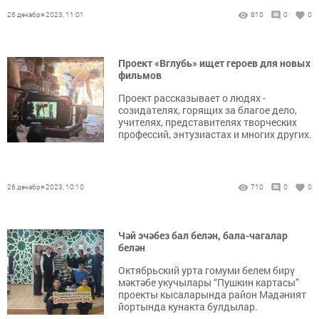
26 декабря 2023, 11:01
810
0
0
Проект «Вглубь» ищет героев для новых
фильмов
Проект рассказывает о людях -
созидателях, горящих за благое дело,
учителях, представителях творческих
профессий, энтузиастах и многих других.
26 декабря 2023, 10:10
710
0
0
Чәй эчәбез бал белән, бала-чагалар
белән
Октябрьский урта гомуми белем бирү
мәктәбе укучылары “Пушкин картасы”
проекты кысаларында район Мәдәният
йортында кунакта булдылар.