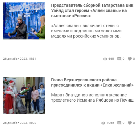
Представитель сборной Татарстана Вик
Уайлд стал героем «Аллеи славы» на
выставке «Россия»
«Аллея славы» включает стелы с
именами и подлинными золотыми
медалями российских чемпионов.
26 декабря 2023, 15:31
665
0
0
Глава Верхнеуслонского района
присоединился к акции «Елка желаний»
Марат Зиатдинов исполнил желание
трехлетнего Исмаила Рябцова из Печищ
26 декабря 2023, 15:02
1069
0
0