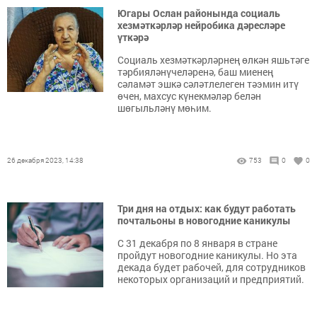
Югары Ослан районында социаль
хезмәткәрләр нейробика дәресләре
үткәрә
Социаль хезмәткәрләрнең өлкән яшьтәге
тәрбияләнүчеләренә, баш миенең
сәламәт эшкә сәләтлелеген тәэмин итү
өчен, махсус күнекмәләр белән
шөгыльләнү мөһим.
26 декабря 2023, 14:38
753
0
0
Три дня на отдых: как будут работать
почтальоны в новогодние каникулы
С 31 декабря по 8 января в стране
пройдут новогодние каникулы. Но эта
декада будет рабочей, для сотрудников
некоторых организаций и предприятий.