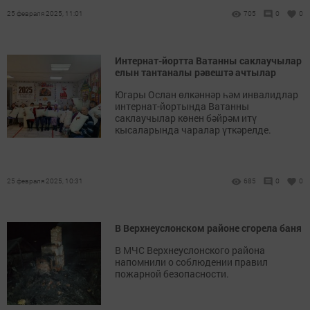
25 февраля 2025, 11:01
705
0
0
Интернат-йортта Ватанны саклаучылар
елын тантаналы рәвештә ачтылар
Югары Ослан өлкәннәр һәм инвалидлар
интернат-йортында Ватанны
саклаучылар көнен бәйрәм итү
кысаларында чаралар үткәрелде.
25 февраля 2025, 10:31
685
0
0
В Верхнеуслонском районе сгорела баня
В МЧС Верхнеуслонского района
напомнили о соблюдении правил
пожарной безопасности.