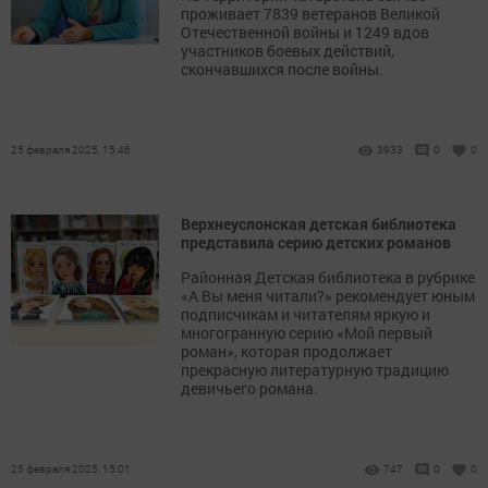
проживает 7839 ветеранов Великой
Отечественной войны и 1249 вдов
участников боевых действий,
скончавшихся после войны.
25 февраля 2025, 15:46
3933
0
0
Верхнеуслонская детская библиотека
представила серию детских романов
Районная Детская библиотека в рубрике
«А Вы меня читали?» рекомендует юным
подписчикам и читателям яркую и
многогранную серию «Мой первый
роман», которая продолжает
прекрасную литературную традицию
девичьего романа.
25 февраля 2025, 15:01
747
0
0