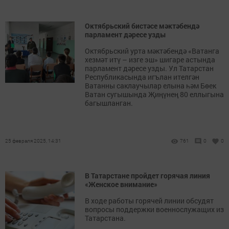
Октябрьский бистәсе мәктәбендә
парламент дәресе узды
Октябрьский урта мәктәбендә «Ватанга
хезмәт итү – изге эш» шигаре астында
парламент дәресе узды. Ул Татарстан
Республикасында игълан ителгән
Ватанны саклаучылар елына һәм Бөек
Ватан сугышында Җиңүнең 80 еллыгына
багышланган.
25 февраля 2025, 14:31
761
0
0
В Татарстане пройдет горячая линия
«Женское внимание»
В ходе работы горячей линии обсудят
вопросы поддержки военнослужащих из
Татарстана.