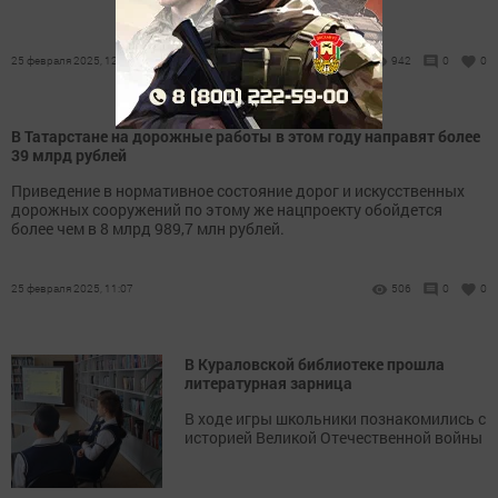
25 февраля 2025, 12:02
942
0
0
В Татарстане на дорожные работы в этом году направят более
39 млрд рублей
Приведение в нормативное состояние дорог и искусственных
дорожных сооружений по этому же нацпроекту обойдется
более чем в 8 млрд 989,7 млн рублей.
25 февраля 2025, 11:07
506
0
0
В Кураловской библиотеке прошла
литературная зарница
В ходе игры школьники познакомились с
историей Великой Отечественной войны