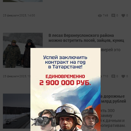
25 февраля 2025, 14:00
748
0
0
В лесах Верхнеуслонского района
можно встретить лосей, зайцев, куниц
Зимний учетный маршрут зверей это
подтверждает
25 февраля 2025, 13:00
710
0
0
В Татарстане в 2025 году на дорожные
работы направят более 39 млрд рублей
Также планируется потратить 300
миллионов рублей на программу
ремонта подъездных путей к дачным и
садово-огородническим кооперативам.