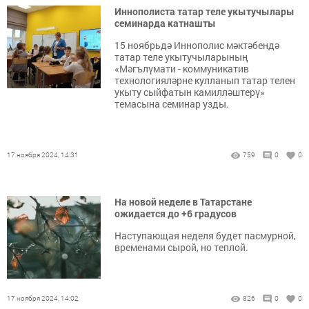
Иннополиста татар теле укытучылары
семинарда катнашты
15 ноябрьдә Иннополис мәктәбендә
татар теле укытучыларының
«Мәгълүмати - коммуникатив
технологияләрне кулланып татар телен
укыту сыйфатын камилләштерү»
темасына семинар узды.
17 ноября 2024, 14:31
759
0
0
На новой неделе в Татарстане
ожидается до +6 градусов
Наступающая неделя будет пасмурной,
временами сырой, но теплой.
17 ноября 2024, 14:02
826
0
0