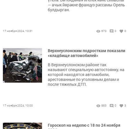
— ачык йөрәкне француз рәссамы Орель
булдырган.
17 ноября 2024, 10:31
670
0
0
Верхнеуслонским подросткам показали
«кладбище автомобилей»
В Верхнеуслонском районе так
называют специальную автостоянку, на
которой находятся автомобили,
арестованные по уголовным делам и
после тяжелых ДТП.
17 ноября 2024, 10:00
883
0
3
Гороскоп на неделю с 18 по 24 ноября