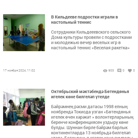
В Кильдееве подростки играли в
настольный теннис
Сотрудники Кильдееевского сельского
Дома культуры провели с подростками
и молодежью вечер веселых игр в
настольный теннис «Веселая ракетка»
17 ноября 2024, 11:02
903
0
0
Октябрьский мәктәбендә Бөтендөнья
игелек көне билгеләп үтелде
Бәйрәмнең рәсми датасы 1998 елның
ноябрендә Токиода узган «Бөтендөнья
игелек өчен хәрәкәт » волонтерларының
беренче конференциясен уздыру көне
булды. Шуннан бирле бәйрәм барлык
континентларда 13 ноябрьдә билгеләп
үтелә. Бөтендөнья игелек көне символы