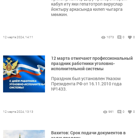
кабул итү яки гепатотроп вируслар
йоктыру аркасында килеп чыгарга
мөмкин.
12 марта 2024, 14:11
1073
0
0
12 марта отмечают профессиональный
праздник работники уголовно-
исполнительной системы
Праздник был установлен Указом
Президента РФ от 16.11.2010 года
№1433.
12 марта 2024, 13:13
961
0
0
Вахитов: Срок подачи документов в
хадж продлен