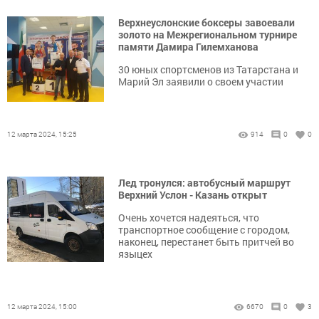
Верхнеуслонские боксеры завоевали
золото на Межрегиональном турнире
памяти Дамира Гилемханова
30 юных спортсменов из Татарстана и
Марий Эл заявили о своем участии
12 марта 2024, 15:25
914
0
0
Лед тронулся: автобусный маршрут
Верхний Услон - Казань открыт
Очень хочется надеяться, что
транспортное сообщение с городом,
наконец, перестанет быть притчей во
языцех
12 марта 2024, 15:00
6670
0
3