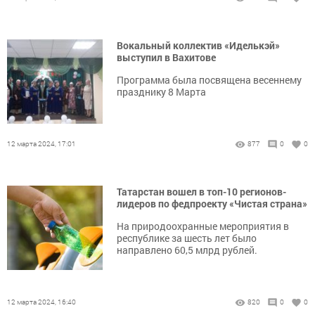
Вокальный коллектив «Иделькэй»
выступил в Вахитове
Программа была посвящена весеннему
празднику 8 Марта
12 марта 2024, 17:01
877
0
0
Татарстан вошел в топ-10 регионов-
лидеров по федпроекту «Чистая страна»
На природоохранные мероприятия в
республике за шесть лет было
направлено 60,5 млрд рублей.
12 марта 2024, 16:40
820
0
0