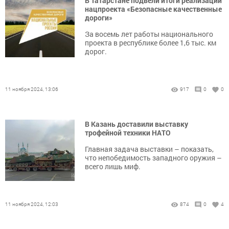
В Татарстане подвели итоги реализации
нацпроекта «Безопасные качественные
дороги»
За восемь лет работы национального
проекта в республике более 1,6 тыс. км
дорог.
11 ноября 2024, 13:06
917
0
0
В Казань доставили выставку
трофейной техники НАТО
Главная задача выставки – показать,
что непобедимость западного оружия –
всего лишь миф.
11 ноября 2024, 12:03
874
0
4