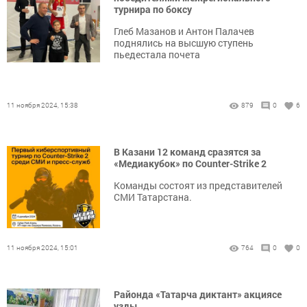
турнира по боксу
Глеб Мазанов и Антон Палачев
поднялись на высшую ступень
пьедестала почета
11 ноября 2024, 15:38
879
0
6
В Казани 12 команд сразятся за
«Медиакубок» по Counter-Strike 2
Команды состоят из представителей
СМИ Татарстана.
11 ноября 2024, 15:01
764
0
0
Районда «Татарча диктант» акциясе
узды