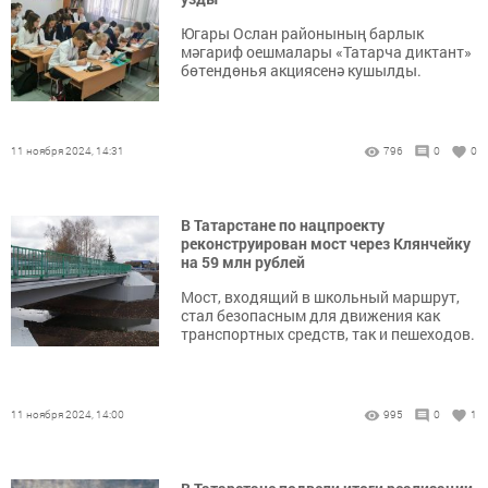
Югары Ослан районының барлык
мәгариф оешмалары «Татарча диктант»
бөтендөнья акциясенә кушылды.
11 ноября 2024, 14:31
796
0
0
В Татарстане по нацпроекту
реконструирован мост через Клянчейку
на 59 млн рублей
Мост, входящий в школьный маршрут,
стал безопасным для движения как
транспортных средств, так и пешеходов.
11 ноября 2024, 14:00
995
0
1