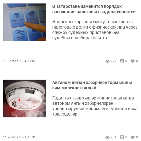
В Татарстане изменится порядок
взыскания налоговых задолженностей
Налоговые органы смогут взыскивать
налоговые долги с физических лиц через
службу судебных приставов без
судебных разбирательств.
11 ноября 2024, 11:01
777
0
0
Автоном янгын хәбәрчесе тормышны
һәм милекне саклый
Гадәттән тыш хәлләр министрлыгында
автоном янгын хәбәрчеләрен
урнаштыруның мөһимлеге турында искә
төшерделәр.
11 ноября 2024, 10:31
734
0
0