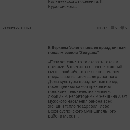
Кильдеевского поселений. В
Кураловском...
06 марта 2016, 11:25
757
0
0
В Верхнем Услоне прошел праздничный
показ мюзикла "Золушка"
«Если хочешь что-то сказать - скажи
цветами. В цветах заключен истинный
смысл любви!», - с этих слов начался
вчера в зрительном зале районного
Дома культуры праздничный вечер,
посвященный самой прекрасной
половине человечества - милым,
любимым, неповторимым женщинам. От
мужского населения района всех
женщин тепло поздравил Глава
Верхнеуслонского муниципального
района Марат...