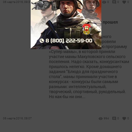
06 марта 2016, 09:31
0
0
0
В Верхнеуслонском районе прошел
конкурс "Супер мама"
В преддверии Международного
женского дня в Макулове провели
конкурсно-развлекательную программу
«Супер мамы», в которой приняли
участие мамы Макуловского сельского
поселения. Надо сказать, конкурсанткам
пришлось нелегко. Кроме домашнего
задания "Блюдо для праздничного
стола", мамы принимали участие в
конкурсах - конкурсы были самыми
разными: интеллектуальный,
творческий, спортивный, рукодельный.
Но как-бы ни они...
06 марта 2016, 08:07
994
0
0