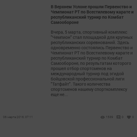
В Верхнем Услоне прошли Первенство и
Чемпионат РТ по Всестилевому карате и
республиканский турнир по Комбат
Самообороне
Вчера, 5 марта, спортивный комплекс
"Чемпион" стал площадкой для крупных
республиканских соревнований. Здесь
одновременно состоялись Первенство и
Чемпионат РТ по Всестилевому карате и
республиканский турнир по Комбат
Самообороне, по результатам которого
прошел отбор спортсменов на
международный турнир под эгидой
бойцовской профессиональной лиги
"Татфайт". Такого количества
спортсменов нашему спорткомплексу
еще не...
06 марта 2016, 07:11
1539
0
0