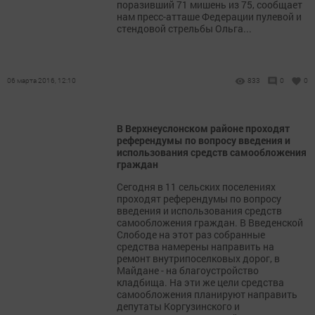
поразивший 71 мишень из 75, сообщает
нам пресс-атташе Федерации пулевой и
стендовой стрельбы Ольга...
06 марта 2016, 12:10
833
0
0
В Верхнеуслонском районе проходят
референдумы по вопросу введения и
использования средств самообложения
граждан
Сегодня в 11 сельских поселениях
проходят референдумы по вопросу
введения и использования средств
самообложения граждан. В Введенской
Слободе на этот раз собранные
средства намерены направить на
ремонт внутрипоселковых дорог, в
Майдане - на благоустройство
кладбища. На эти же цели средства
самообложения планируют направить
депутаты Коргузинского и