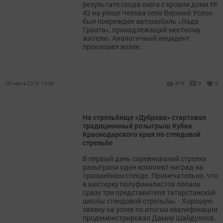
результате схода снега с кровли дома №
42 на улице Чехова села Верхний Услон
был поврежден автомобиль «Лада
Гранта», принадлежащий местному
жителю. Аналогичный инцидент
произошел возле...
06 марта 2016, 13:06
819
0
0
На стрельбище «Дубрава» стартовал
традиционный розыгрыш Кубка
Краснодарского края по стендовой
стрельбе
В первый день соревнований стрелки
разыграли один комплект наград на
траншейном стенде. Примечательно, что
в шестерку полуфиналистов попали
сразу три представителя татарстанской
школы стендовой стрельбы. - Хорошую
заявку на успех по итогам квалификации
продемонстрировал Дамир Шайдуллов,