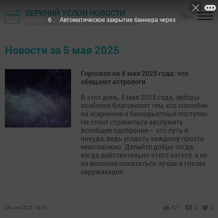
ВЕРХНИЙ УСЛОН НОВОСТИ
16+
5
Автоматическое закрытие баннера через
Газета "Волжская новь" - Верхнеуслонский район
Новости за 5 мая 2025
Гороскоп на 6 мая 2025 года: что
обещают астрологи
В этот день, 6 мая 2025 года, звёзды
особенно благоволят тем, кто способен
на искренние и бескорыстные поступки.
Не стоит стремиться заслужить
всеобщее одобрение – это путь в
никуда, ведь угодить каждому просто
невозможно. Делайте добро тогда,
когда действительно этого хотите, а не
из желания показаться лучше в глазах
окружающих.
05 мая 2025, 18:01
627
0
0