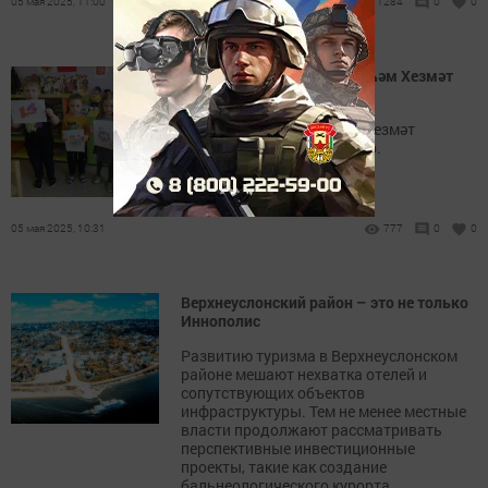
05 мая 2025, 11:00
1284
0
0
Түбән Ослан балалары Яз һәм Хезмәт
бәйрәме белән котлый
1 майда илебездә Яз һәм Хезмәт
бәйрәмен билгеләп үттеләр.
05 мая 2025, 10:31
777
0
0
Верхнеуслонский район – это не только
Иннополис
Развитию туризма в Верхнеуслонском
районе мешают нехватка отелей и
сопутствующих объектов
инфраструктуры. Тем не менее местные
власти продолжают рассматривать
перспективные инвестиционные
проекты, такие как создание
бальнеологического курорта,