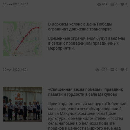
05 мая 2025, 16:53
689
0
0
В Верхнем Услоне в День Победы
ограничат движение транспорта
Временные ограничения будут введены
в связи с проведением праздничных
мероприятий.
05 мая 2025, 16:01
1377
0
0
«Священная весна победы»: праздник
памяти и гордости в селе Макулово
Яркий праздничный концерт «Победный
май, священная весна!», прошедший 4
мая в Макуловском сельском Доме
культуры, объединил жителей и гостей
села, напомнив о великом подвиге
предков и ценности мирного неба над