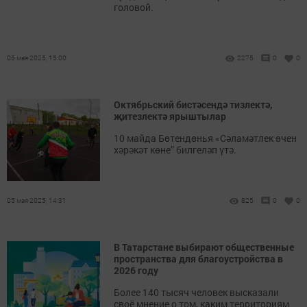
головой.
05 мая 2025, 15:00
2275
0
0
Октябрьский бистәсендә тизлектә,
җитезлектә ярыштылар
10 майда Бөтендөнья «Сәламәтлек өчен
хәрәкәт көне” билгеләп үтә.
05 мая 2025, 14:31
825
0
0
В Татарстане выбирают общественные
пространства для благоустройства в
2026 году
Более 140 тысяч человек высказали
своё мнение о том, каким территориям