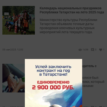
Календарь национальных праздников
Республики Татарстан на лето 2025 года
Министерство культуры Республики
Татарстан объявило точные даты
проведения ключевых культурных
мероприятий лета текущего года.
05 мая 2025, 12:00
1436
0
1
В Иннополисе задержан водитель с
признаками опьянения
Накануне вечером в Иннополисе был
остановлен житель республики, который
находился за рулем с признаками
опьянения.