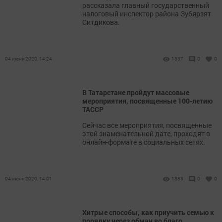
рассказала главный государственный
налоговый инспектор района Зубярзят
Ситдикова.
04 июня 2020, 14:24
1337
0
0
В Татарстане пройдут массовые
мероприятия, посвященные 100-летию
ТАССР
Сейчас все мероприятия, посвященные
этой знаменательной дате, проходят в
онлайн-формате в социальных сетях.
04 июня 2020, 14:01
1383
0
0
Хитрые способы, как приучить семью к
порядку через обман во благо