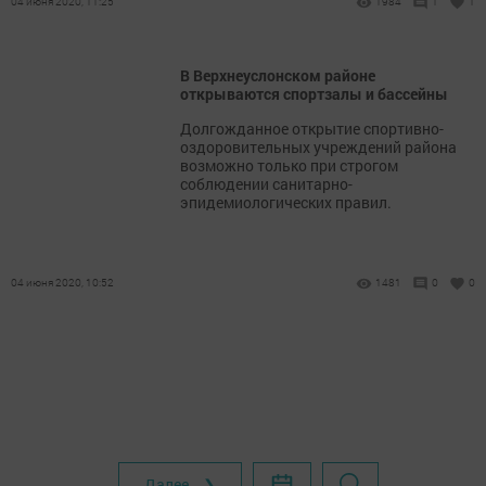
04 июня 2020, 11:25
1984
1
1
В Верхнеуслонском районе
открываются спортзалы и бассейны
Долгожданное открытие спортивно-
оздоровительных учреждений района
возможно только при строгом
соблюдении санитарно-
эпидемиологических правил.
04 июня 2020, 10:52
1481
0
0
Далее ❯