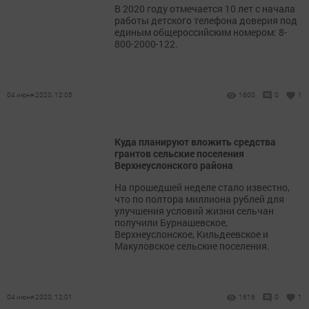
В 2020 году отмечается 10 лет с начала
работы детского телефона доверия под
единым общероссийским номером: 8-
800-2000-122.
04 июня 2020, 12:05
1600
0
1
Куда планируют вложить средства
грантов сельские поселения
Верхнеуслонского района
На прошедшей неделе стало известно,
что по полтора миллиона рублей для
улучшения условий жизни сельчан
получили Бурнашевское,
Верхнеуслонское, Кильдеевское и
Макуловское сельские поселения.
04 июня 2020, 12:01
1616
0
1