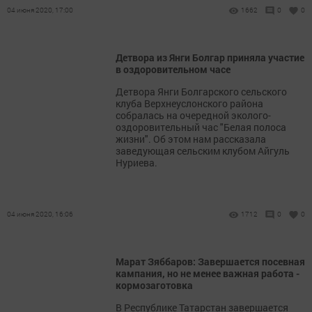
04 июня 2020, 17:00
1662
0
0
Детвора из Янги Болгар приняла участие
в оздоровительном часе
Детвора Янги Болгарского сельского
клуба Верхнеуслонского района
собралась на очередной эколого-
оздоровительный час "Белая полоса
жизни". Об этом нам рассказала
заведующая сельским клубом Айгуль
Нуриева.
04 июня 2020, 16:06
1712
0
0
Марат Зяббаров: Завершается посевная
кампания, но не менее важная работа -
кормозаготовка
В Республике Татарстан завершается