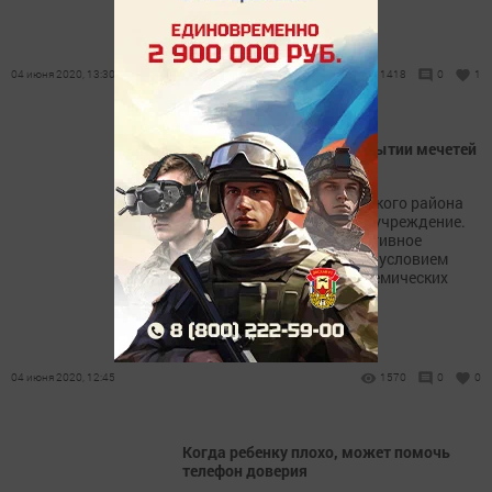
04 июня 2020, 13:30
1418
0
1
ДУМ РТ сообщило об открытии мечетей
республики
Мусульмане Верхнеуслонского района
могут посещать духовное учреждение.
Но ограничение на коллективное
богослужение снимается с условием
соблюдения противоэпидемических
правил
04 июня 2020, 12:45
1570
0
0
Когда ребенку плохо, может помочь
телефон доверия