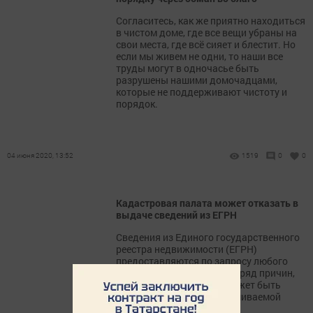
Согласитесь, как же приятно находиться
в чистом доме, где все вещи убраны на
свои места, где всё сияет и блестит. Но
если мы живем не одни, то наши все
труды могут в одночасье быть
разрушены нашими домочадцами,
которые не поддерживают чистоту и
порядок.
04 июня 2020, 13:52
1519
0
0
Кадастровая палата может отказать в
выдаче сведений из ЕГРН
Сведения из Единого государственного
реестра недвижимости (ЕГРН)
предоставляются по запросу любого
гражданина. Однако, есть ряд причин,
по которым заявителю может быть
отказано в выдаче запрашиваемой
информации.