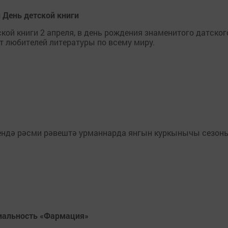
 День детской книги
ой книги 2 апреля, в день рождения знаменитого датског
т любителей литературы по всему миру.
сендә рәсми рәвештә урманнарда янгын куркынычы сезон
иальность «Фармация»