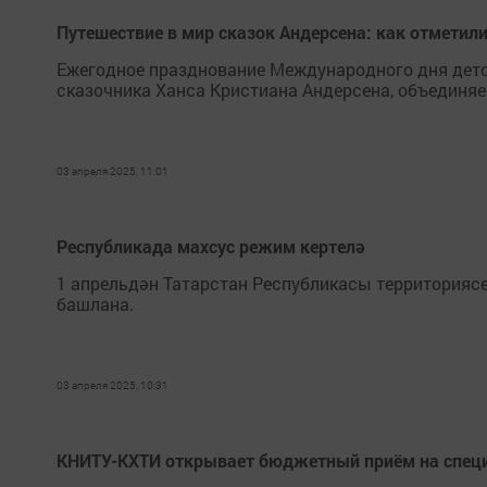
Путешествие в мир сказок Андерсена: как отметили
Ежегодное празднование Международного дня детск
сказочника Ханса Кристиана Андерсена, объединяе
03 апреля 2025, 11:01
Республикада махсус режим кертелә
1 апрельдән Татарстан Республикасы территория
башлана.
03 апреля 2025, 10:31
КНИТУ-КХТИ открывает бюджетный приём на спец