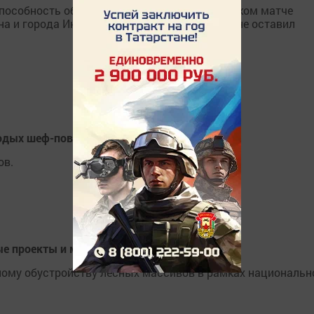
способность объединять людей: в товарищеском матче
 и города Иннополис, и исход игры никого не оставил
одых шеф-поваров
ов.
ые проекты и модернизация
ному обустройству лесных массивов в рамках национальн