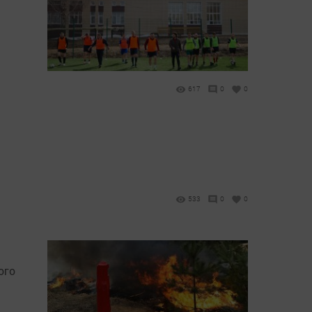
617
0
0
533
0
0
ого