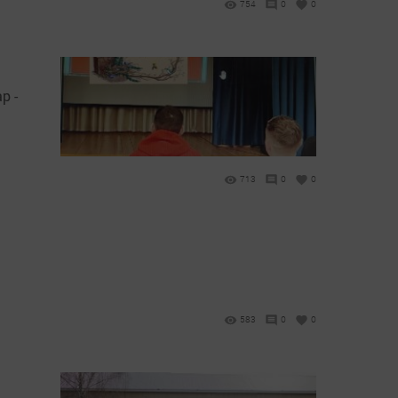
754
0
0
р -
713
0
0
583
0
0