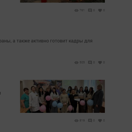
761
0
0
аны, а также активно готовит кадры для
505
0
0
и
819
0
0