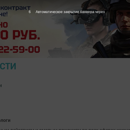
5
Автоматическое закрытие баннера через
ОСТИ
и
ологи
ивным действиям и смелым решениям во всех сферах жизни