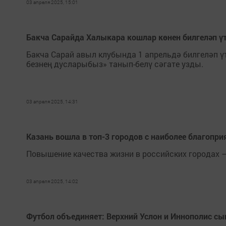
03 апреля 2025, 15:01
Бакча Сарайда Халыкара кошлар көнен билгеләп ү
Бакча Сарай авыл клубында 1 апрельдә билгеләп ү
безнең дусларыбыз» танып-белү сәгате узды.
03 апреля 2025, 14:31
Казань вошла в топ-3 городов с наиболее благопри
Повышение качества жизни в российских городах 
03 апреля 2025, 14:02
Футбол объединяет: Верхний Услон и Иннополис с