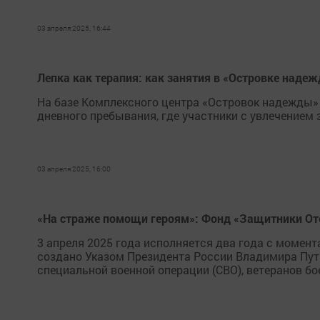
03 апреля 2025, 16:44
Лепка как терапия: как занятия в «Островке наде
На базе Комплексного центра «Островок надежды»
дневного пребывания, где участники с увлечением 
03 апреля 2025, 16:00
«На страже помощи героям»: Фонд «Защитники Оте
3 апреля 2025 года исполняется два года с момен
создано Указом Президента России Владимира Пути
специальной военной операции (СВО), ветеранов бо