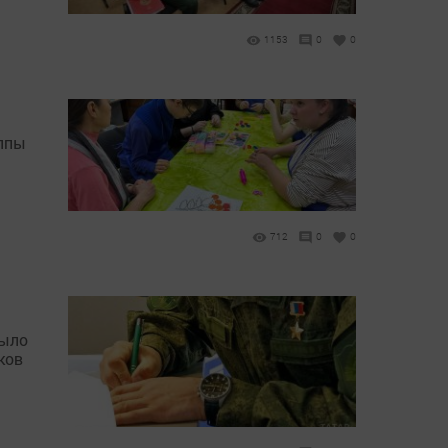
1153
0
0
уппы
712
0
0
было
ков