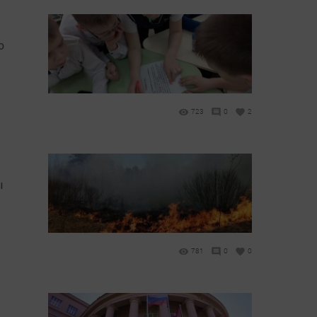
о
723
0
2
ы
781
0
0