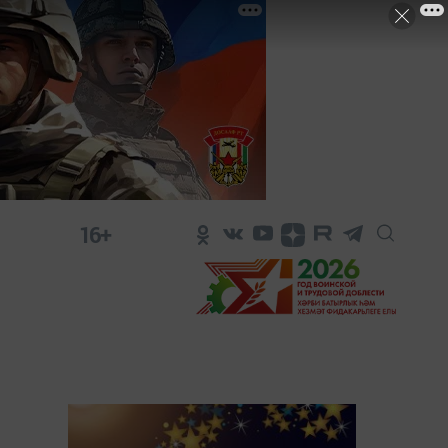
16+
.