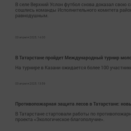
В селе Верхний Услон футбол снова доказал свою 
сошлись команды Исполнительного комитета района
равнодушным.
03 апреля 2025, 14:00
В Татарстане пройдет Международный турнир мол
На турнире в Казани ожидается более 100 участник
03 апреля 2025, 13:59
Противопожарная защита лесов в Татарстане: нов
В Татарстане стартовали работы по противопожар
проекта «Экологическое благополучие».