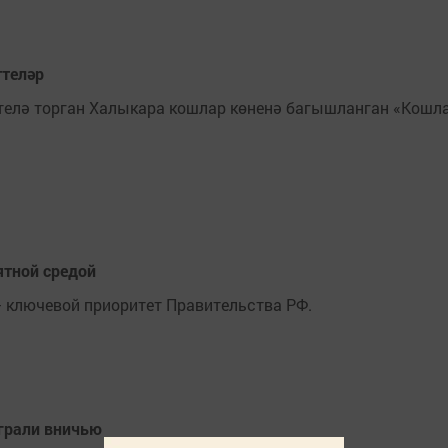
ттеләр
телә торган Халыкара кошлар көненә багышланган «Кошла
ятной средой
– ключевой приоритет Правительства РФ.
ыграли вничью