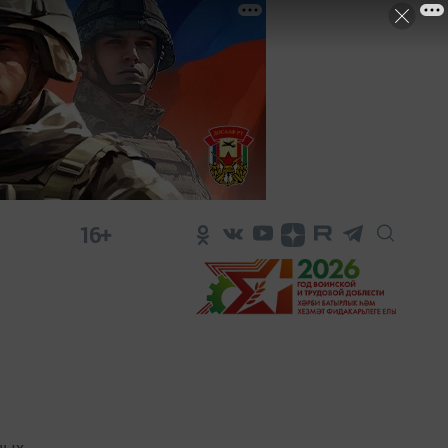
16+
ных