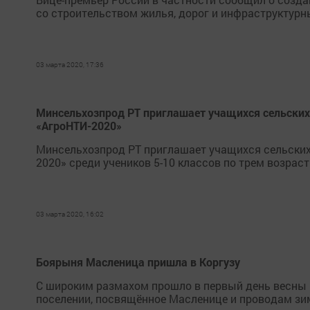
со строительством жилья, дорог и инфраструктурн
03 марта 2020, 17:36
Минсельхозпрод РТ приглашает учащихся сельских
«АгроНТИ-2020»
Минсельхозпрод РТ приглашает учащихся сельских
2020» среди учеников 5-10 классов по трем возра
03 марта 2020, 16:02
Боярыня Масленица пришла в Коргузу
С широким размахом прошло в первый день весны 
поселении, посвящённое Масленице и проводам зи