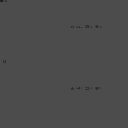
1930
0
0
НТИ –
1631
0
0