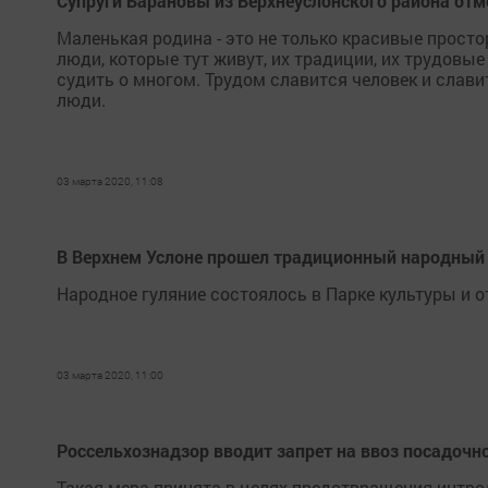
Супруги Барановы из Верхнеуслонского района отм
Маленькая родина - это не только красивые простор
люди, которые тут живут, их традиции, их трудовые
судить о многом. Трудом славится человек и славит
люди.
03 марта 2020, 11:08
В Верхнем Услоне прошел традиционный народный
Народное гуляние состоялось в Парке культуры и о
03 марта 2020, 11:00
Россельхознадзор вводит запрет на ввоз посадочн
Такая мера принята в целях предотвращения интр