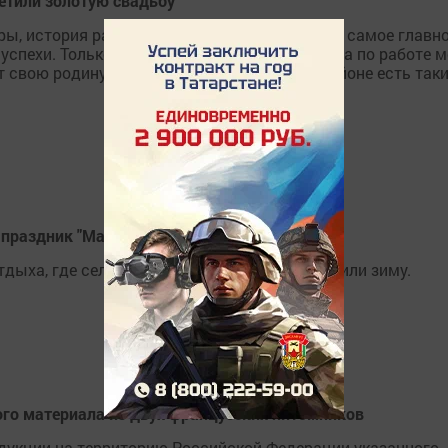
етили золотую свадьбу
ы, история района или села, но еще и вера, а самое главно
 успехи. Только труд делает человека добрее, а по работе 
 свою родину. И как хорошо, что в нашем районе есть так
 праздник "Масленица" (Фоторепортаж)
тдыха, где сельчане дружно и весело проводили зиму.
ого материала из двух французских питомников
одукции на территорию Российской Федерации указанного