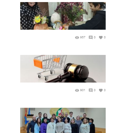
957
0
0
901
0
0