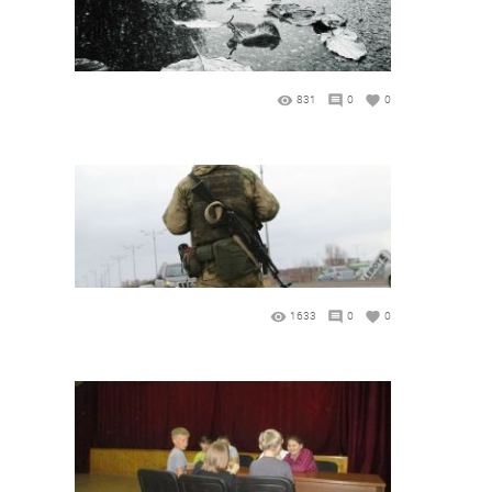
831
0
0
1633
0
0