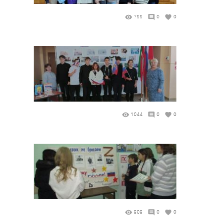
799
0
0
1044
0
0
909
0
0