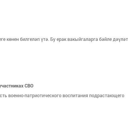
ге көнен билгеләп үтә. Бу ерак вакыйгаларга бәйле дәүләт
участниках СВО
асть военно-патриотического воспитания подрастающего