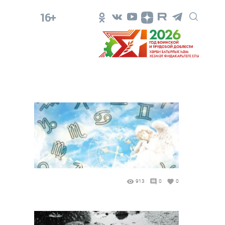
16+
913
0
0