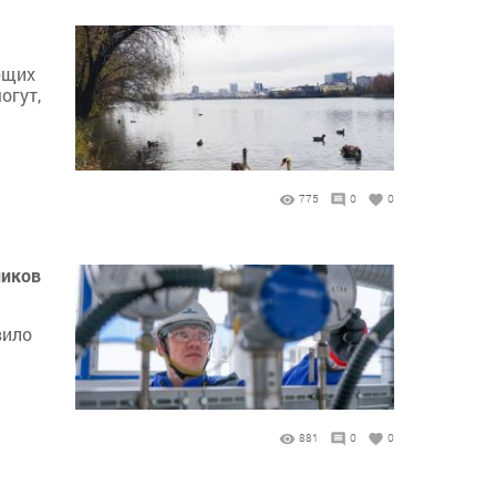
ющих
огут,
775
0
0
ников
вило
881
0
0