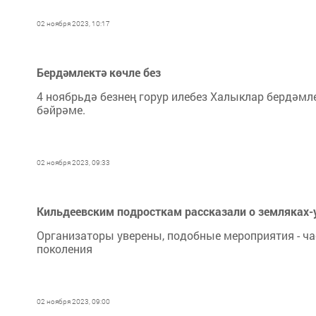
02 ноября 2023, 10:17
Бердәмлектә көчле без
4 ноябрьдә безнең горур илебез Халыклар бердәмле
бәйрәме.
02 ноября 2023, 09:33
Кильдеевским подросткам рассказали о земляках-
Организаторы уверены, подобные мероприятия - ч
поколения
02 ноября 2023, 09:00