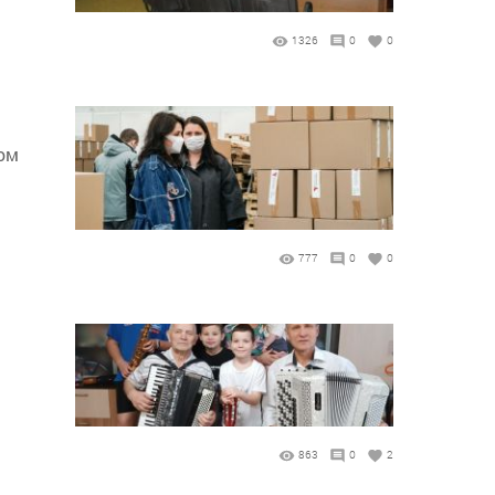
1326
0
0
ом
777
0
0
863
0
2