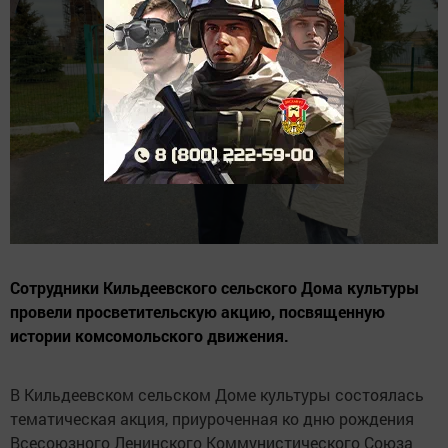
Сотрудники Кильдеевского сельского Дома культуры
провели просветительскую акцию, посвященную
истории комсомольского движения.
В Кильдеевском сельском Доме культуры состоялась
тематическая акция, приуроченная ко дню рождения
Всесоюзного Ленинского Коммунистического Союза