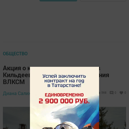
ОБЩЕСТВО
Акция о комсомольцах прошла в
Кильдеевском ДК в день рождения
ВЛКСМ
29 октября 2025 -
Диана Салихзанова,
568
0
0
17:00